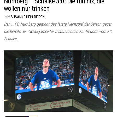
Nürnberg – Schalke 3:0: Die tun nix, die
wollen nur trinken
Von
SUSANNE HEIN-REIPEN
Der 1. FC Nürnberg gewinnt das letzte Heimspiel der Saison gegen
die bereits als Zweitligameister feststehenden Fanfreunde vom FC
Schalke…