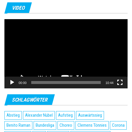
VIDEO
Video-
Player
00:00
10:44
SCHLAGWÖRTER
Abstieg
Alexander Nübel
Aufstieg
Auswärtssieg
Benito Raman
Bundesliga
Choreo
Clemens Tönnies
Corona