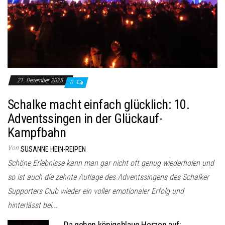
21. Dezember 2025
0
Schalke macht einfach glücklich: 10.
Adventssingen in der Glückauf-
Kampfbahn
Von
SUSANNE HEIN-REIPEN
Schöne Erlebnisse kann man gar nicht oft genug wiederholen und
so ist auch die zehnte Auflage des Adventssingens des Schalker
Supporters Club wieder ein voller emotionaler Erfolg und
hinterlässt bei...
Da gehen königsblaue Herzen auf: