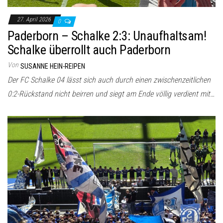
27. April 2026
0
Paderborn – Schalke 2:3: Unaufhaltsam!
Schalke überrollt auch Paderborn
Von
SUSANNE HEIN-REIPEN
Der FC Schalke 04 lässt sich auch durch einen zwischenzeitlichen
0:2-Rückstand nicht beirren und siegt am Ende völlig verdient mit…