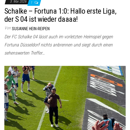
3. Mai 2026
1
Schalke – Fortuna 1:0: Hallo erste Liga,
der S 04 ist wieder daaaa!
Von
SUSANNE HEIN-REIPEN
Der FC Schalke 04 lässt auch im vorletzten Heimspiel gegen
Fortuna Düsseldorf nichts anbrennen und siegt durch einen
sehenswerten Treffer…