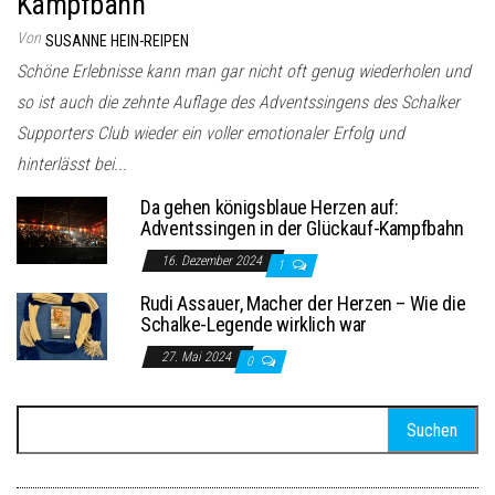
Kampfbahn
Von
SUSANNE HEIN-REIPEN
Schöne Erlebnisse kann man gar nicht oft genug wiederholen und
so ist auch die zehnte Auflage des Adventssingens des Schalker
Supporters Club wieder ein voller emotionaler Erfolg und
hinterlässt bei...
Da gehen königsblaue Herzen auf:
Adventssingen in der Glückauf-Kampfbahn
16. Dezember 2024
1
Rudi Assauer, Macher der Herzen – Wie die
Schalke-Legende wirklich war
27. Mai 2024
0
Suchen
nach: