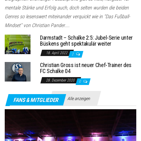
mentale Stärke und Erfolg auch, doch selten wurden die beiden
Genres so lesenswert miteinander verquickt wie in "Das Fußball-
Mindset" von Christian Pander....
Darmstadt – Schalke 2:5: Jubel-Serie unter
Büskens geht spektakulär weiter
18. April 2022
2
Christian Gross ist neuer Chef-Trainer des
FC Schalke 04
28. Dezember 2020
0
Alle anzeigen
FANS & MITGLIEDER