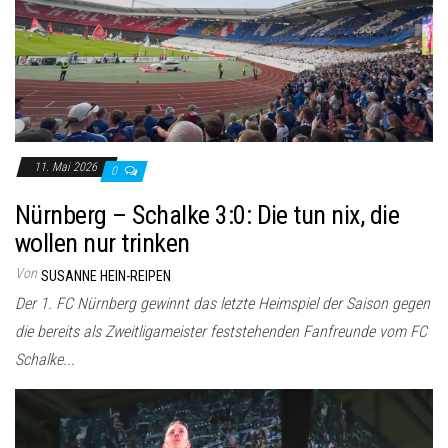
11. Mai 2026
0
Nürnberg – Schalke 3:0: Die tun nix, die
wollen nur trinken
Von
SUSANNE HEIN-REIPEN
Der 1. FC Nürnberg gewinnt das letzte Heimspiel der Saison gegen
die bereits als Zweitligameister feststehenden Fanfreunde vom FC
Schalke...