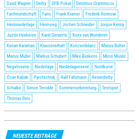
David Wagner
Derby
DFB-Pokal
Dimitrios Grammozis
Fanfreundschaft
Fans
Frank Kramer
Frederik Rönnow
Heimniederlage
Heimsieg
Jochen Schneider
Jonjoe Kenny
Justin Heekeren
Karel Geraerts
Kees van Wonderen
Kenan Karaman
Klassenerhalt
Konzernbilanz
Marius Bülter
Marius Müller
Markus Schubert
Mike Büskens
Miron Muslic
Negativserie
Niederlage
Niederlagenserie
Nordkurve
Ozan Kabak
Pyrotechnik
Ralf Fährmann
Revierderby
Schalke
Simon Terodde
Sommervorbereitung
Testspiel
Thomas Reis
NEUESTE BEITRÄGE