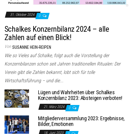
31. Oktober 2024
0
Schalkes Konzernbilanz 2024 – alle
Zahlen auf einen Blick!
Von
SUSANNE HEIN-REIPEN
Wie so Vieles auf Schalke, folgt auch die Vorstellung der
Konzernbilanzen schon seit Jahren traditionellen Ritualen: Der
Verein gibt die Zahlen bekannt, lobt sich für tolle
Wirtschaftsführung – und die...
Lügen und Wahrheiten über Schalkes
Konzernbilanz 2023: Absteigen verboten!
21. März 2024
0
Mitgliederversammlung 2023: Ergebnisse,
Bilder, Emotionen
18. Juni 2023
0