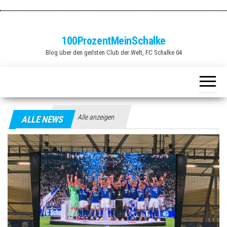
Zum
Inhalt
springen
100ProzentMeinSchalke
Blog über den geilsten Club der Welt, FC Schalke 04
Alle anzeigen
ALLE NEWS