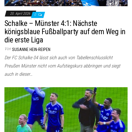
20. April 2026
0
Schalke – Münster 4:1: Nächste
königsblaue Fußballparty auf dem Weg in
die erste Liga
Von
SUSANNE HEIN-REIPEN
Der FC Schalke 04 lässt sich auch von Tabellenschlusslicht
Preußen Münster nicht vom Aufstiegskurs abbringen und siegt
auch in dieser…