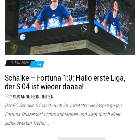
3. Mai 2026
1
Schalke – Fortuna 1:0: Hallo erste Liga,
der S 04 ist wieder daaaa!
Von
SUSANNE HEIN-REIPEN
Der FC Schalke 04 lässt auch im vorletzten Heimspiel gegen
Fortuna Düsseldorf nichts anbrennen und siegt durch einen
sehenswerten Treffer...