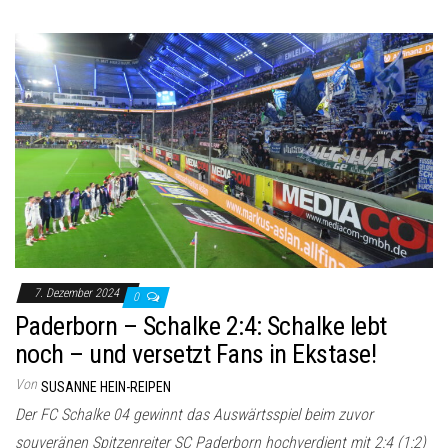
7. Dezember 2024
0
Paderborn – Schalke 2:4: Schalke lebt
noch – und versetzt Fans in Ekstase!
Von
SUSANNE HEIN-REIPEN
Der FC Schalke 04 gewinnt das Auswärtsspiel beim zuvor
souveränen Spitzenreiter SC Paderborn hochverdient mit 2:4 (1:2)