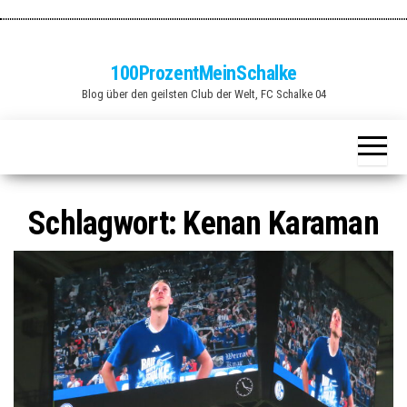
Zum
Inhalt
springen
100ProzentMeinSchalke
Blog über den geilsten Club der Welt, FC Schalke 04
Schlagwort:
Kenan Karaman