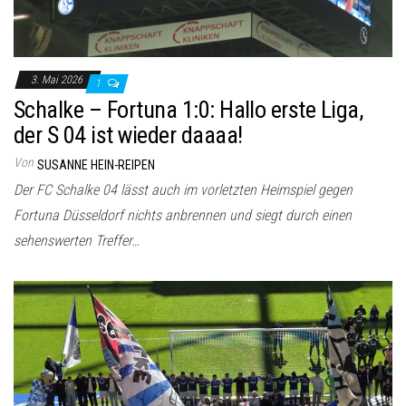
3. Mai 2026
1
Schalke – Fortuna 1:0: Hallo erste Liga,
der S 04 ist wieder daaaa!
Von
SUSANNE HEIN-REIPEN
Der FC Schalke 04 lässt auch im vorletzten Heimspiel gegen
Fortuna Düsseldorf nichts anbrennen und siegt durch einen
sehenswerten Treffer…