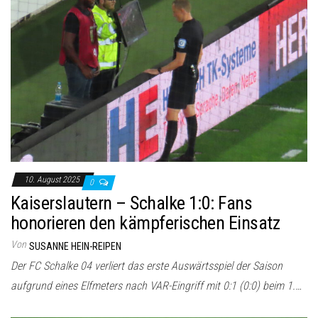
10. August 2025
0
Kaiserslautern – Schalke 1:0: Fans
honorieren den kämpferischen Einsatz
Von
SUSANNE HEIN-REIPEN
Der FC Schalke 04 verliert das erste Auswärtsspiel der Saison
aufgrund eines Elfmeters nach VAR-Eingriff mit 0:1 (0:0) beim 1.…