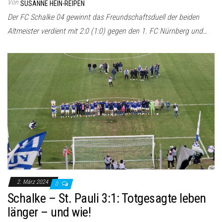
Von
SUSANNE HEIN-REIPEN
Der FC Schalke 04 gewinnt das Freundschaftsduell der beiden
Altmeister verdient mit 2:0 (1:0) gegen den 1. FC Nürnberg und…
2. März 2024
0
Schalke – St. Pauli 3:1: Totgesagte leben
länger – und wie!