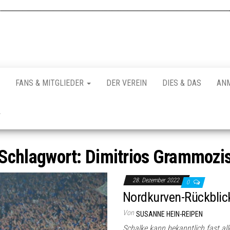
FANS & MITGLIEDER
DER VEREIN
DIES & DAS
AN
Schlagwort:
Dimitrios Grammozi
28. Dezember 2022
0
Nordkurven-Rückblick
Von
SUSANNE HEIN-REIPEN
Schalke kann bekanntlich fast al