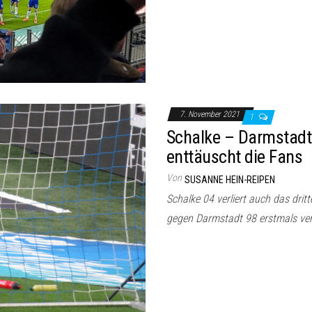
7. November 2021
1
Schalke – Darmstadt 2
enttäuscht die Fans
Von
SUSANNE HEIN-REIPEN
Schalke 04 verliert auch das drit
gegen Darmstadt 98 erstmals 