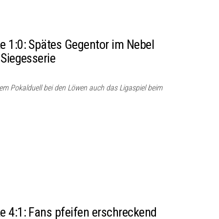
e 1:0: Spätes Gegentor im Nebel
 Siegesserie
dem Pokalduell bei den Löwen auch das Ligaspiel beim
 4:1: Fans pfeifen erschreckend