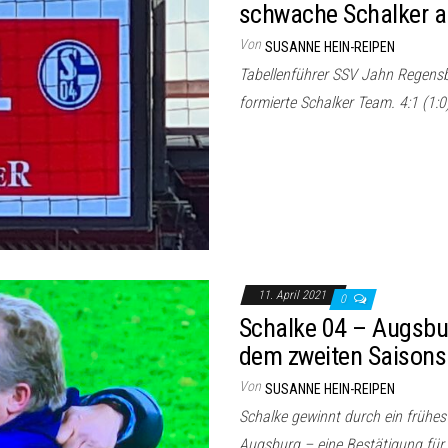
schwache Schalker 
Von
SUSANNE HEIN-REIPEN
Tabellenführer SSV Jahn Regensbu
formierte Schalker Team. 4:1 (1:0
11. April 2021
0
Schalke 04 – Augsbu
dem zweiten Saisonsi
Von
SUSANNE HEIN-REIPEN
Schalke gewinnt durch ein frühes
Augsburg – eine Bestätigung für