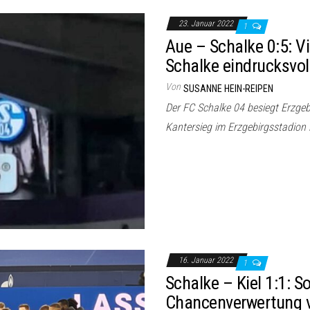
23. Januar 2022
1
Aue – Schalke 0:5: V
Schalke eindrucksvol
Von
SUSANNE HEIN-REIPEN
Der FC Schalke 04 besiegt Erzgebi
Kantersieg im Erzgebirgsstadion 
16. Januar 2022
1
Schalke – Kiel 1:1:
Chancenverwertung v