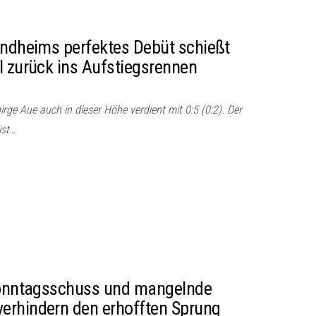
indheims perfektes Debüt schießt
l zurück ins Aufstiegsrennen
rge Aue auch in dieser Höhe verdient mit 0:5 (0:2). Der
ist…
 Sonntagsschuss und mangelnde
erhindern den erhofften Sprung