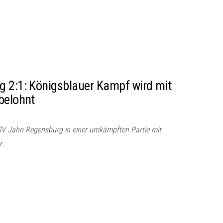
 2:1: Königsblauer Kampf wird mit
belohnt
SV Jahn Regensburg in einer umkämpften Partie mit
r…