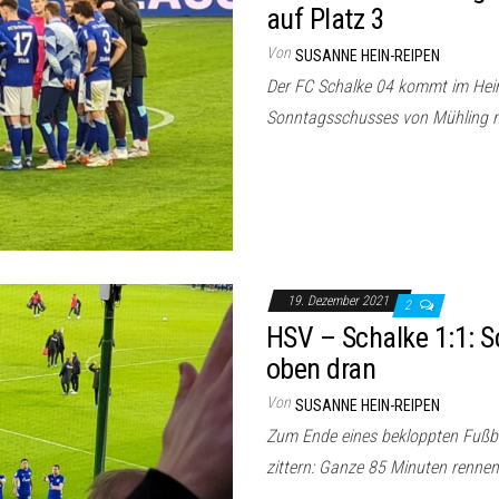
auf Platz 3
Von
SUSANNE HEIN-REIPEN
Der FC Schalke 04 kommt im Heims
Sonntagsschusses von Mühling ni
19. Dezember 2021
2
HSV – Schalke 1:1: S
oben dran
Von
SUSANNE HEIN-REIPEN
Zum Ende eines bekloppten Fußba
zittern: Ganze 85 Minuten renne