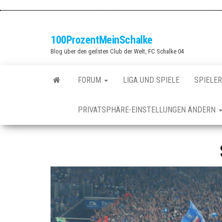
Zum
Inhalt
springen
100ProzentMeinSchalke
Blog über den geilsten Club der Welt, FC Schalke 04
FORUM
LIGA UND SPIELE
SPIELER
PRIVATSPHÄRE-EINSTELLUNGEN ÄNDERN