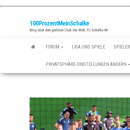
Zum
Inhalt
springen
100ProzentMeinSchalke
Blog über den geilsten Club der Welt, FC Schalke 04
FORUM
LIGA UND SPIELE
SPIELER
PRIVATSPHÄRE-EINSTELLUNGEN ÄNDERN