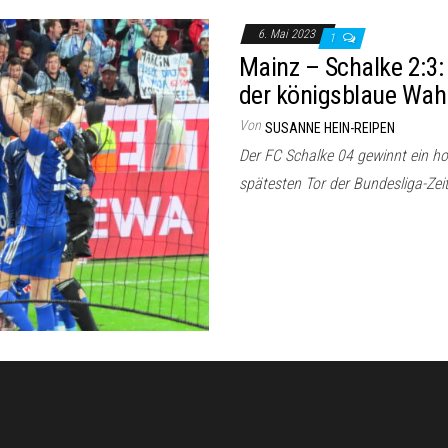
6. Mai 2023
1
Mainz – Schalke 2:3:
der königsblaue Wahn
Von
SUSANNE HEIN-REIPEN
Der FC Schalke 04 gewinnt ein h
spätesten Tor der Bundesliga-Zeit