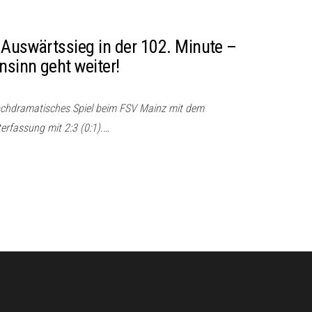
 Auswärtssieg in der 102. Minute –
sinn geht weiter!
ochdramatisches Spiel beim FSV Mainz mit dem
erfassung mit 2:3 (0:1).…