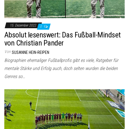
15. Dezember 2022
0
Absolut lesenswert: Das Fußball-Mindset
von Christian Pander
Von
SUSANNE HEIN-REIPEN
Biographien ehemaliger Fußballprofis gibt es viele, Ratgeber für
mentale Stärke und Erfolg auch, doch selten wurden die beiden
Genres so…