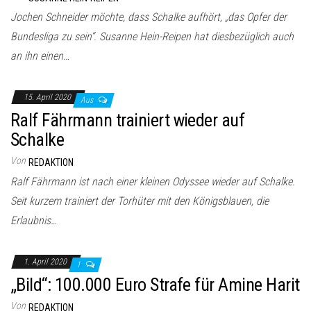
Jochen Schneider möchte, dass Schalke aufhört, „das Opfer der
Bundesliga zu sein“. Susanne Hein-Reipen hat diesbezüglich auch
an ihn einen…
15. April 2020
Aus
Ralf Fährmann trainiert wieder auf
Schalke
Von
REDAKTION
Ralf Fährmann ist nach einer kleinen Odyssee wieder auf Schalke.
Seit kurzem trainiert der Torhüter mit den Königsblauen, die
Erlaubnis…
1. April 2020
1
„Bild“: 100.000 Euro Strafe für Amine Harit
Von
REDAKTION