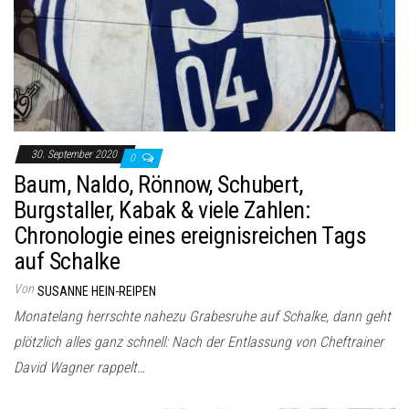
30. September 2020
0
Baum, Naldo, Rönnow, Schubert,
Burgstaller, Kabak & viele Zahlen:
Chronologie eines ereignisreichen Tags
auf Schalke
Von
SUSANNE HEIN-REIPEN
Monatelang herrschte nahezu Grabesruhe auf Schalke, dann geht
plötzlich alles ganz schnell: Nach der Entlassung von Cheftrainer
David Wagner rappelt…