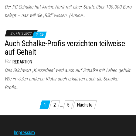
Der FC Schalke hat Amine Harit mit einer Strafe über 100.000 Euro
belegt – das will die „Bild“ wissen. (Amine…
27. März 2020
0
Auch Schalke-Profis verzichten teilweise
auf Gehalt
Von
REDAKTION
Das Stichwort „Kurzarbeit“ wird auch auf Schalke mit Leben gefüllt.
Wie in vielen anderen Klubs auch erklärten auch die Schalke-
Profis…
Seitennummerierung
1
2
…
5
Nächste
der
Beiträge
Impressum