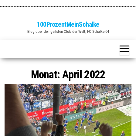
Zum
Inhalt
springen
100ProzentMeinSchalke
Blog über den geilsten Club der Welt, FC Schalke 04
Monat:
April 2022