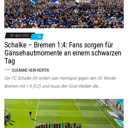
24. April 2022
1
Schalke – Bremen 1:4: Fans sorgen für
Gänsehautmomente an einem schwarzen
Tag
Von
SUSANNE HEIN-REIPEN
Der FC Schalke 04 verliert sein Heimspiel gegen den SV Werder
Bremen mit 1:4 (0:2) und muss den Grün-Weißen die…