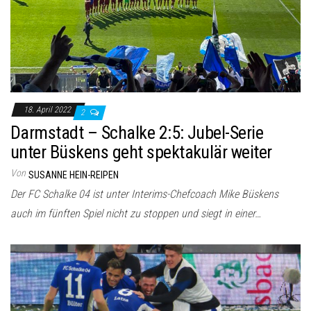
18. April 2022
2
Darmstadt – Schalke 2:5: Jubel-Serie
unter Büskens geht spektakulär weiter
Von
SUSANNE HEIN-REIPEN
Der FC Schalke 04 ist unter Interims-Chefcoach Mike Büskens
auch im fünften Spiel nicht zu stoppen und siegt in einer…