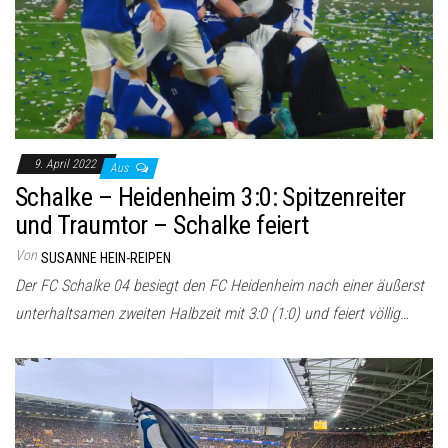
9. April 2022
Aus
Schalke – Heidenheim 3:0: Spitzenreiter
und Traumtor – Schalke feiert
Von
SUSANNE HEIN-REIPEN
Der FC Schalke 04 besiegt den FC Heidenheim nach einer äußerst
unterhaltsamen zweiten Halbzeit mit 3:0 (1:0) und feiert völlig…