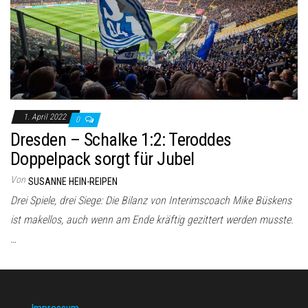
1. April 2022
0
Dresden – Schalke 1:2: Teroddes
Doppelpack sorgt für Jubel
Von
SUSANNE HEIN-REIPEN
Drei Spiele, drei Siege: Die Bilanz von Interimscoach Mike Büskens
ist makellos, auch wenn am Ende kräftig gezittert werden musste.
…