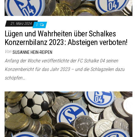
21. März 2024
0
Lügen und Wahrheiten über Schalkes
Konzernbilanz 2023: Absteigen verboten!
Von
SUSANNE HEIN-REIPEN
Anfang der Woche veröffentlichte der FC Schalke 04 seinen
Konzernbericht für das Jahr 2023 – und die Schlagzeilen dazu
schöpfen…