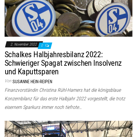
2. November 2022
0
Schalkes Halbjahresbilanz 2022:
Schwieriger Spagat zwischen Insolvenz
und Kaputtsparen
Von
SUSANNE HEIN-REIPEN
Finanzvorständin Christina Rühl-Hamers hat die königsblaue
Konzernbilanz für das erste Halbjahr 2022 vorgestellt, die trotz
eisernem Sparkurs immer noch tiefrote…