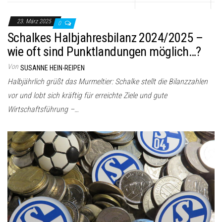
23. März 2025
0
Schalkes Halbjahresbilanz 2024/2025 –
wie oft sind Punktlandungen möglich…?
Von
SUSANNE HEIN-REIPEN
Halbjährlich grüßt das Murmeltier: Schalke stellt die Bilanzzahlen
vor und lobt sich kräftig für erreichte Ziele und gute
Wirtschaftsführung –…