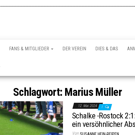
FANS & MITGLIEDER
DER VEREIN
DIES & DAS
AN
Schlagwort:
Marius Müller
12. Mai 2024
1
Schalke -Rostock 2:1
ein versöhnlicher Ab
Von
SUSANNE HEIN-REIPEN