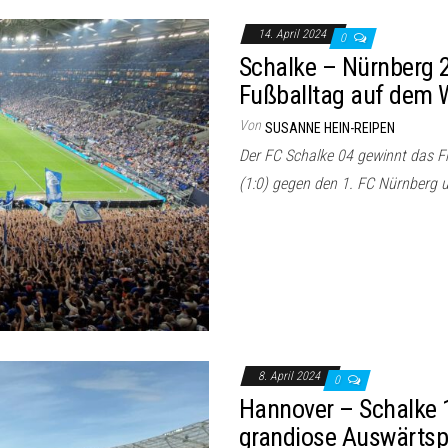
14. April 2024
0
Schalke – Nürnberg 2
Fußballtag auf dem 
Von
SUSANNE HEIN-REIPEN
Der FC Schalke 04 gewinnt das Fr
(1:0) gegen den 1. FC Nürnberg 
8. April 2024
0
Hannover – Schalke 1:
grandiose Auswärtsp