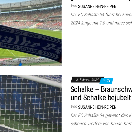
Von
SUSANNE HEIN-REIPEN
Der FC Schalke 04 führt bei Favo
2024 lange mit 1:0 und muss sic
3. Februar 2024
0
Schalke – Braunschwei
und Schalke bejubelt
Von
SUSANNE HEIN-REIPEN
Der FC Schalke 04 gewinnt das Ke
schönen Treffers von Kenan Kara