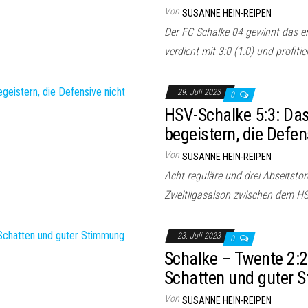
Von
SUSANNE HEIN-REIPEN
Der FC Schalke 04 gewinnt das er
verdient mit 3:0 (1:0) und profitie
29. Juli 2023
0
HSV-Schalke 5:3: Das
begeistern, die Defen
Von
SUSANNE HEIN-REIPEN
Acht reguläre und drei Abseitstor
Zweitligasaison zwischen dem H
23. Juli 2023
0
Schalke – Twente 2:2:
Schatten und guter 
Von
SUSANNE HEIN-REIPEN