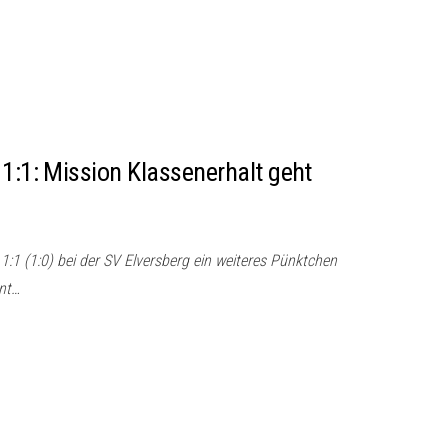
 1:1: Mission Klassenerhalt geht
:1 (1:0) bei der SV Elversberg ein weiteres Pünktchen
nt…