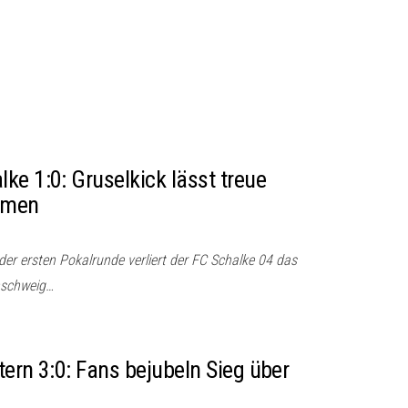
ke 1:0: Gruselkick lässt treue
mmen
er ersten Pokalrunde verliert der FC Schalke 04 das
unschweig…
ern 3:0: Fans bejubeln Sieg über