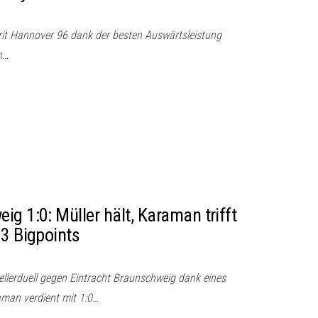
rit Hannover 96 dank der besten Auswärtsleistung
h…
g 1:0: Müller hält, Karaman trifft
 3 Bigpoints
llerduell gegen Eintracht Braunschweig dank eines
man verdient mit 1:0…