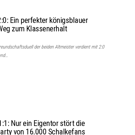
:0: Ein perfekter königsblauer
Weg zum Klassenerhalt
eundschaftsduell der beiden Altmeister verdient mit 2:0
und…
1: Nur ein Eigentor stört die
arty von 16.000 Schalkefans