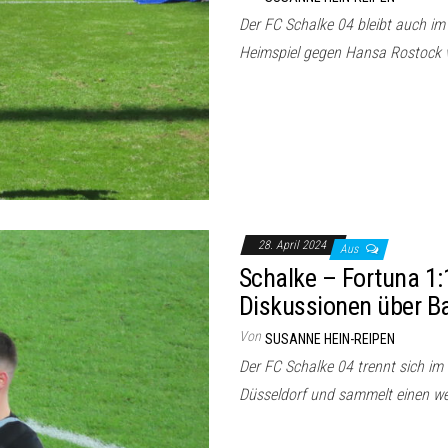
Der FC Schalke 04 bleibt auch im
Heimspiel gegen Hansa Rostock 
28. April 2024
Aus
Schalke – Fortuna 1:
Diskussionen über Ba
Von
SUSANNE HEIN-REIPEN
Der FC Schalke 04 trennt sich im 
Düsseldorf und sammelt einen we