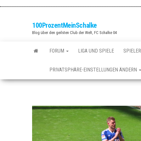
Zum
Inhalt
springen
100ProzentMeinSchalke
Blog über den geilsten Club der Welt, FC Schalke 04
FORUM
LIGA UND SPIELE
SPIELER
PRIVATSPHÄRE-EINSTELLUNGEN ÄNDERN