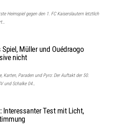
ste Heimspiel gegen den 1. FC Kaiserslautern letztlich
rt…
 Spiel, Müller und Ouédraogo
sive nicht
e, Karten, Paraden und Pyro: Der Auftakt der 50.
SV und Schalke 04…
 Interessanter Test mit Licht,
Stimmung