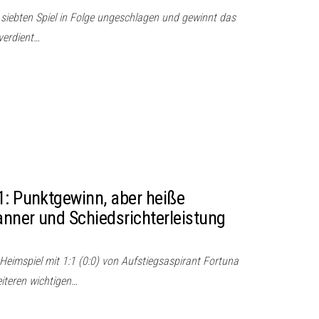
 siebten Spiel in Folge ungeschlagen und gewinnt das
verdient…
1: Punktgewinn, aber heiße
nner und Schiedsrichterleistung
Heimspiel mit 1:1 (0:0) von Aufstiegsaspirant Fortuna
iteren wichtigen…