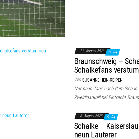
21. August 2023
0
Braunschweig – Schal
Schalkefans verstu
Von
SUSANNE HEIN-REIPEN
Nur neun Tage nach dem Sieg in d
Zweitligaduell bei Eintracht Bra
6. August 2023
0
Schalke – Kaiserslaut
neun Lauterer