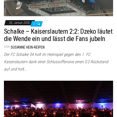
26. Januar 2026
0
Schalke – Kaiserslautern 2:2: Dzeko läutet
die Wende ein und lässt die Fans jubeln
Von
SUSANNE HEIN-REIPEN
Der FC Schalke 04 holt im Heimspiel gegen den 1. FC
Kaiserslautern dank einer Schlussoffensive einen 0:2-Rückstand
auf und holt…