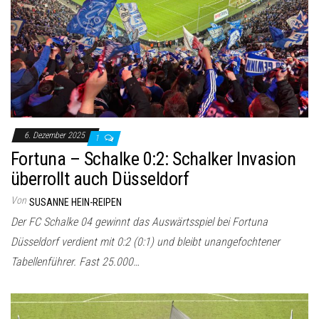
6. Dezember 2025
1
Fortuna – Schalke 0:2: Schalker Invasion
überrollt auch Düsseldorf
Von
SUSANNE HEIN-REIPEN
Der FC Schalke 04 gewinnt das Auswärtsspiel bei Fortuna
Düsseldorf verdient mit 0:2 (0:1) und bleibt unangefochtener
Tabellenführer. Fast 25.000…