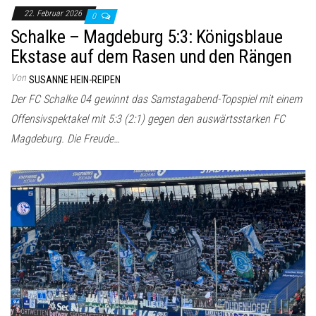
22. Februar 2026
0
Schalke – Magdeburg 5:3: Königsblaue
Ekstase auf dem Rasen und den Rängen
Von
SUSANNE HEIN-REIPEN
Der FC Schalke 04 gewinnt das Samstagabend-Topspiel mit einem
Offensivspektakel mit 5:3 (2:1) gegen den auswärtsstarken FC
Magdeburg. Die Freude…