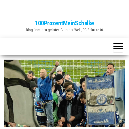
Zum
Inhalt
springen
100ProzentMeinSchalke
Blog über den geilsten Club der Welt, FC Schalke 04