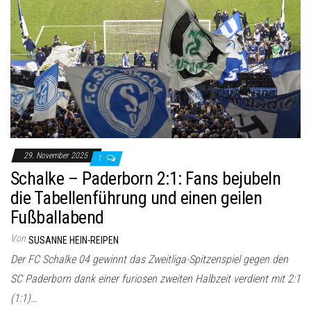
29. November 2025
1
Schalke – Paderborn 2:1: Fans bejubeln
die Tabellenführung und einen geilen
Fußballabend
Von
SUSANNE HEIN-REIPEN
Der FC Schalke 04 gewinnt das Zweitliga-Spitzenspiel gegen den
SC Paderborn dank einer furiosen zweiten Halbzeit verdient mit 2:1
(1:1)…