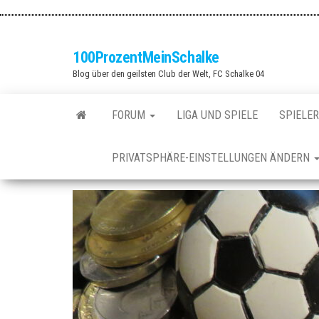
Zum
Inhalt
springen
100ProzentMeinSchalke
Blog über den geilsten Club der Welt, FC Schalke 04
FORUM
LIGA UND SPIELE
SPIELER
PRIVATSPHÄRE-EINSTELLUNGEN ÄNDERN