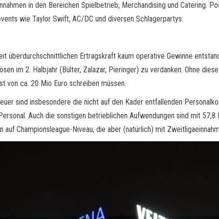
innahmen in den Bereichen Spielbetrieb, Merchandising und Catering. Posi
events wie Taylor Swift, AC/DC und diversen Schlagerpartys.
 weit überdurchschnittlichen Ertragskraft kaum operative Gewinne entsta
sen im 2. Halbjahr (Bülter, Zalazar, Pieringer) zu verdanken. Ohne diese
ust von ca. 20 Mio Euro schreiben müssen.
 teuer sind insbesondere die nicht auf den Kader entfallenden Personalk
ersonal. Auch die sonstigen betrieblichen Aufwendungen sind mit 57,8 M
n auf Championsleague-Niveau, die aber (natürlich) mit Zweitligaeinnahme