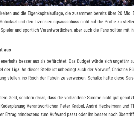
ichkeiten und die Eigenkapitalauflage, die zusammen bereits über 20 Mi
Schicksal und den Lizensierungsausschuss nicht auf die Probe zu stellen 
ie Spieler und sportlich Verantwortlichen, aber auch die Fans sollten mi
ut aus
senerhalts besser aus als befürchtet: Das Budget würde sich ungefähr a
l der Liga. An dieser Stelle ist unbedingt auch der Vorwurf, Christina 
ung stellen, ins Reich der Fabeln zu verweisen: Schalke hatte diese Sai
dem Geld, sondern daran, dass die vorhandene Summe nicht gut genutzt
e Kaderplanung Verantwortlichen Peter Knäbel, André Hechelmann und Th
r Ertrag mindestens zum Aufwand passt oder ihn besser noch übertrifft, i