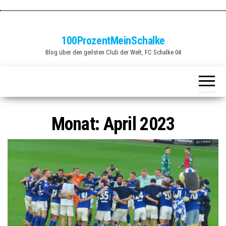
Zum
Inhalt
springen
100ProzentMeinSchalke
Blog über den geilsten Club der Welt, FC Schalke 04
Monat:
April 2023