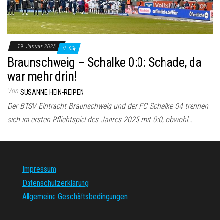
19. Januar 2025
0
Braunschweig – Schalke 0:0: Schade, da
war mehr drin!
Von
SUSANNE HEIN-REIPEN
Der BTSV Eintracht Braunschweig und der FC Schalke 04 trennen
sich im ersten Pflichtspiel des Jahres 2025 mit 0:0, obwohl…
Impressum
Datenschutzerklärung
Allgemeine Geschäftsbedingungen