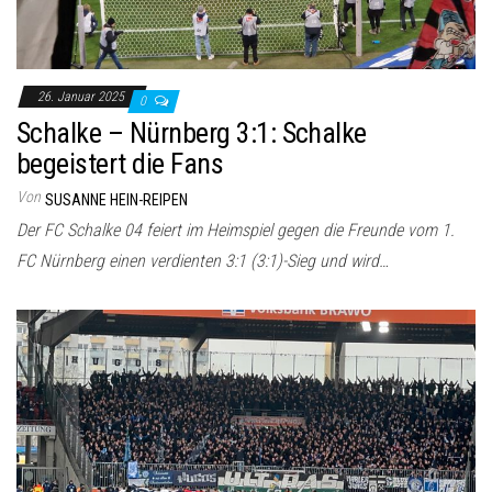
26. Januar 2025
0
Schalke – Nürnberg 3:1: Schalke
begeistert die Fans
Von
SUSANNE HEIN-REIPEN
Der FC Schalke 04 feiert im Heimspiel gegen die Freunde vom 1.
FC Nürnberg einen verdienten 3:1 (3:1)-Sieg und wird…