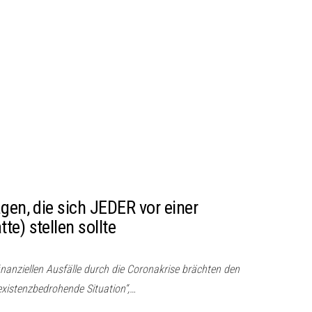
gen, die sich JEDER vor einer
e) stellen sollte
inanziellen Ausfälle durch die Coronakrise brächten den
 existenzbedrohende Situation“,…