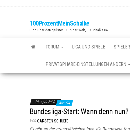
Zum
Inhalt
springen
100ProzentMeinSchalke
Blog über den geilsten Club der Welt, FC Schalke 04
FORUM
LIGA UND SPIELE
SPIELER
PRIVATSPHÄRE-EINSTELLUNGEN ÄNDERN
29. April 2020
Aus
Bundesliga-Start: Wann denn nun?
Von
CARSTEN SCHULTE
Es gibt an der grundsätzlichen Idee, die Bundesliga for