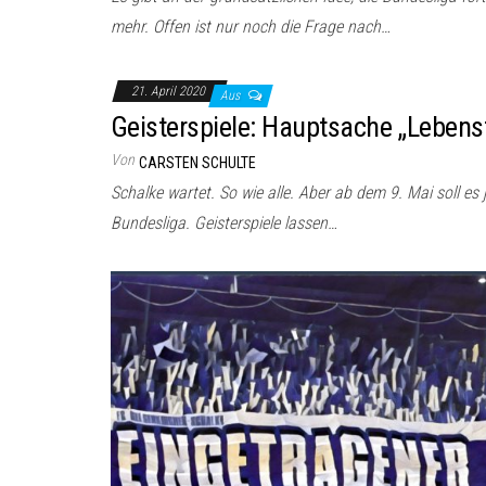
mehr. Offen ist nur noch die Frage nach…
21. April 2020
Aus
Geisterspiele: Hauptsache „Lebens
Von
CARSTEN SCHULTE
Schalke wartet. So wie alle. Aber ab dem 9. Mai soll es 
Bundesliga. Geisterspiele lassen…