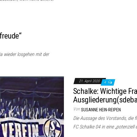
freude“
ja wieder losgehen mit der
21. April 2020
4
Schalke: Wichtige Fra
Ausgliederung(sdebatt
Von
SUSANNE HEIN-REIPEN
Die Aussage des Vorstands, die f
FC Schalke 04 in eine „potenziell