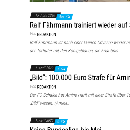
15. April 2020
Aus
Ralf Fährmann trainiert wieder auf
Von
REDAKTION
Ralf Fährmann ist nach einer kleinen Odyssee wieder auf
der Torhüter mit den Königsblauen, die Erlaubnis…
1. April 2020
1
„Bild“: 100.000 Euro Strafe für Ami
Von
REDAKTION
Der FC Schalke hat Amine Harit mit einer Strafe über 10
„Bild“ wissen. (Amine…
1. April 2020
0