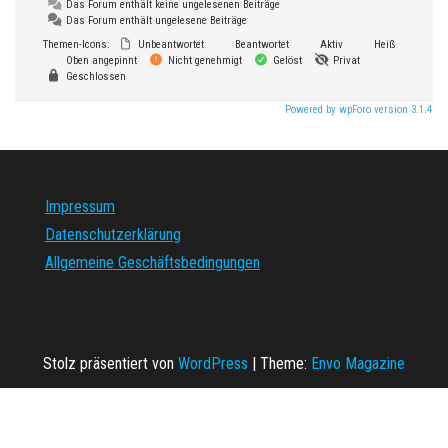
Das Forum enthält keine ungelesenen Beiträge
Das Forum enthält ungelesene Beiträge
Themen-Icons:
Unbeantwortet
Beantwortet
Aktiv
Heiß
Oben angepinnt
Nicht genehmigt
Gelöst
Privat
Geschlossen
Powered by wpForo version 3.1.4
Impressum
Datenschutzerklärung
Allgemeine Geschäftsbedingungen
Stolz präsentiert von
WordPress
|
Theme:
Envo Magazine