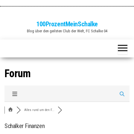
Zum
Inhalt
springen
100ProzentMeinSchalke
Blog über den geilsten Club der Welt, FC Schalke 04
Forum
Alles rund um den F...
Schalker Finanzen