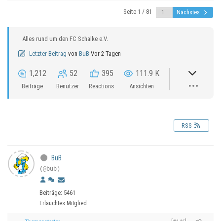
Seite 1 / 81
Nächstes
Alles rund um den FC Schalke e.V.
Letzter Beitrag
von
BuB
Vor 2 Tagen
1,212
52
395
111.9 K
Beiträge
Benutzer
Reactions
Ansichten
RSS
BuB
(@bub)
Beiträge: 5461
Erlauchtes Mitglied