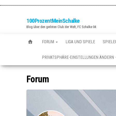
Zum
Inhalt
springen
100ProzentMeinSchalke
Blog über den geilsten Club der Welt, FC Schalke 04
FORUM
LIGA UND SPIELE
SPIELE
PRIVATSPHÄRE-EINSTELLUNGEN ÄNDERN
Forum