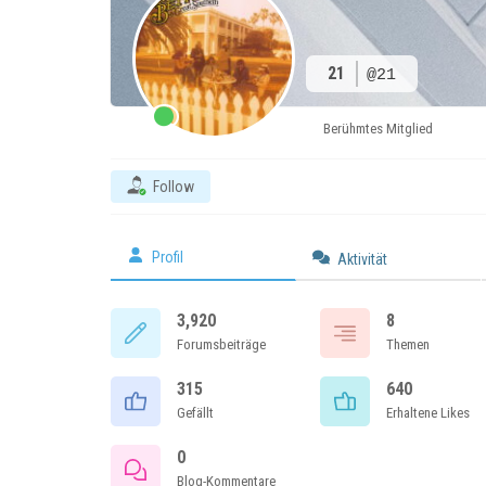
21
@21
Berühmtes Mitglied
Follow
Profil
Aktivität
3,920
8
Forumsbeiträge
Themen
315
640
Gefällt
Erhaltene Likes
0
Blog-Kommentare