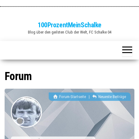
Zum
Inhalt
springen
100ProzentMeinSchalke
Blog über den geilsten Club der Welt, FC Schalke 04
Forum
Forum-Startseite
|
Neueste Beiträge