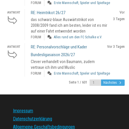
FORUM
Erste Mannschaft, Spieler und Spieltage
RE: Heimtrikot 26/27
Vor
ANTWORT
3 Tagen
das schwarz-blaue Auswärtstrikot von
2008/2009 fand ich am besten, leider ist es mir
auf einer Fahrt entwendet worden
FORUM
Alles rund um den FC Schalke e.V.
RE: Personalvorschläge und Kader
Vor 3 Tagen
ANTWORT
Bundesligasaison 2026/27
Clever verhandelt von Baumann, zudem
vertraue ich ihm und Muslic
FORUM
Erste Mannschaft, Spieler und Spieltage
Seite 1 / 601
Nächstes
Impressum
Datenschutzerklärung
Allgemeine Geschäftsbedingungen