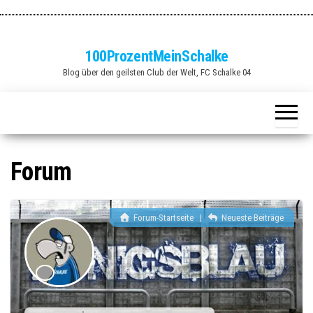
Zum
Inhalt
springen
100ProzentMeinSchalke
Blog über den geilsten Club der Welt, FC Schalke 04
Forum
Forum-Startseite
|
Neueste Beiträge