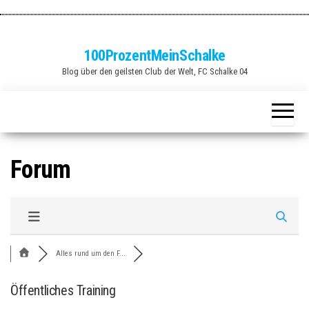
Zum
Inhalt
springen
100ProzentMeinSchalke
Blog über den geilsten Club der Welt, FC Schalke 04
Forum
Alles rund um den F...
Öffentliches Training