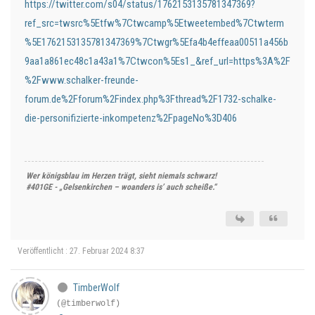
https://twitter.com/s04/status/1762153135781347369?
ref_src=twsrc%5Etfw%7Ctwcamp%5Etweetembed%7Ctwterm
%5E1762153135781347369%7Ctwgr%5Efa4b4effeaa00511a456b
9aa1a861ec48c1a43a1%7Ctwcon%5Es1_&ref_url=https%3A%2F
%2Fwww.schalker-freunde-
forum.de%2Fforum%2Findex.php%3Fthread%2F1732-schalke-
die-personifizierte-inkompetenz%2FpageNo%3D406
Wer königsblau im Herzen trägt, sieht niemals schwarz!
#401GE - „Gelsenkirchen – woanders is’ auch scheiße.“
Veröffentlicht : 27. Februar 2024 8:37
TimberWolf
(@timberwolf)