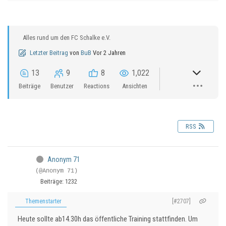
Alles rund um den FC Schalke e.V.
Letzter Beitrag
von
BuB
Vor 2 Jahren
13
9
8
1,022
Beiträge
Benutzer
Reactions
Ansichten
RSS
Anonym 71
(@Anonym 71)
Beiträge: 1232
Themenstarter
[#2707]
Heute sollte ab14.30h das öffentliche Training stattfinden. Um