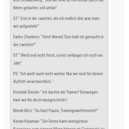
Ron Schallenberg: "Und der Atik ist mir immer durch die
Beine gelaufen, voll unfair".
ST:" Erst in der zweiten, als ich endlich drin war, ham
wir aufgedreht"
Darko Churlinov: "Simi! Wieviel Tore habt ihr gemacht in
der zweiten?".
ST:" Werd mal nicht frech, sonst verlänger ich noch ein
Jahr"
PS: "Ich weiß auch nicht weiter. Nur wir sind für diesen
Auftritt verantwortlich..".
Dominik Drexler:" Ich dachte der Trainer? Deswegen
ham wir ihn doch rausgeschickt.!
Blendi Idrizi:" Du hast Pause, Trainingsweltmeister!"
Kenan Karaman:" Der Dome kann wenigstens