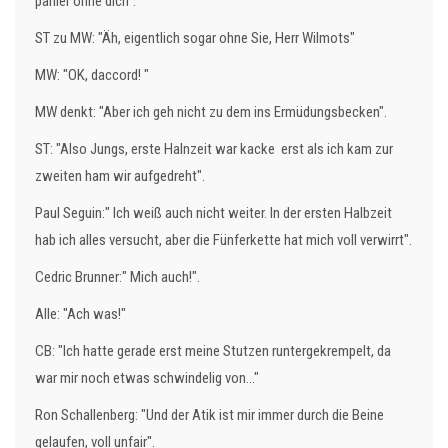
parlier ohne dich".
ST zu MW: "Äh, eigentlich sogar ohne Sie, Herr Wilmots"
MW: "OK, daccord! "
MW denkt: "Aber ich geh nicht zu dem ins Ermüdungsbecken".
ST: "Also Jungs, erste Halnzeit war kacke erst als ich kam zur
zweiten ham wir aufgedreht".
Paul Seguin:" Ich weiß auch nicht weiter. In der ersten Halbzeit
hab ich alles versucht, aber die Fünferkette hat mich voll verwirrt".
Cedric Brunner:" Mich auch!".
Alle: "Ach was!"
CB: "Ich hatte gerade erst meine Stutzen runtergekrempelt, da
war mir noch etwas schwindelig von..."
Ron Schallenberg: "Und der Atik ist mir immer durch die Beine
gelaufen, voll unfair".