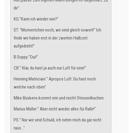
Kurzpässe zum eigenen Mann bringen im Gegensatz zu
dir".
KG:"Kann ich wieder rein?"
ST: "Momentchen noch, wir sind gleich soweit!" Ich
finde wir haben erst in der zweiten Halbzeit
aufgedreht!"
B.Soppy:"Oui!"
CB:" Klar, du hast ja auch nur Luft für eine!"
Henning Matriciani:" Apropos Luft: Du hast noch
welche nach oben"
Mike Büskens kommt rein und reicht Streuselkuchen.
Marius Müller:" Aber nicht wieder alles für Ralle!"
PS:" Nur wir sind Schuld, ich nehm mich da gar nicht
raus..."