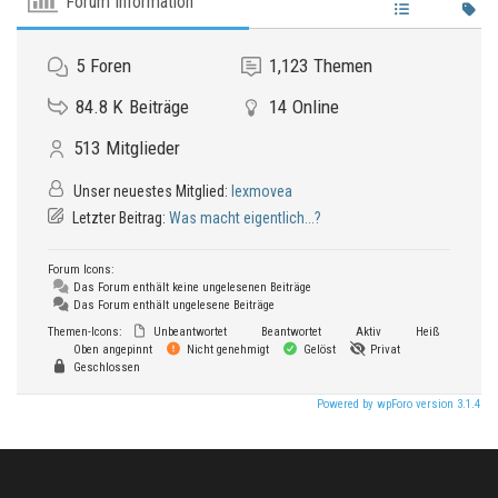
Forum Information
5
Foren
1,123
Themen
84.8 K
Beiträge
14
Online
513
Mitglieder
Unser neuestes Mitglied:
lexmovea
Letzter Beitrag:
Was macht eigentlich...?
Forum Icons:
Das Forum enthält keine ungelesenen Beiträge
Das Forum enthält ungelesene Beiträge
Themen-Icons:
Unbeantwortet
Beantwortet
Aktiv
Heiß
Oben angepinnt
Nicht genehmigt
Gelöst
Privat
Geschlossen
Powered by wpForo version 3.1.4