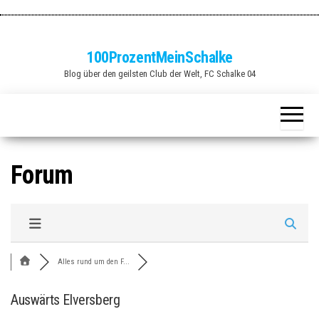
Zum
Inhalt
springen
100ProzentMeinSchalke
Blog über den geilsten Club der Welt, FC Schalke 04
Forum
Alles rund um den F...
Auswärts Elversberg