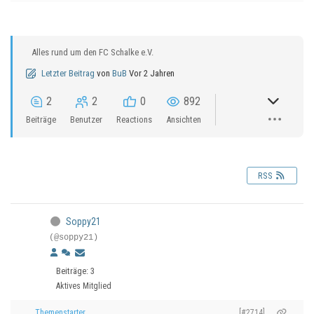
Alles rund um den FC Schalke e.V.
Letzter Beitrag
von
BuB
Vor 2 Jahren
2
2
0
892
Beiträge
Benutzer
Reactions
Ansichten
RSS
Soppy21
(@soppy21)
Beiträge: 3
Aktives Mitglied
Themenstarter
[#2714]