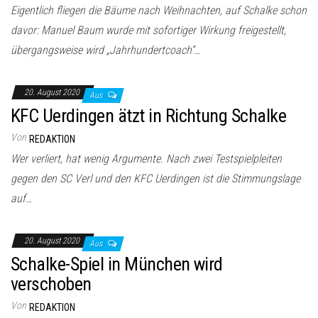
Eigentlich fliegen die Bäume nach Weihnachten, auf Schalke schon
davor: Manuel Baum wurde mit sofortiger Wirkung freigestellt,
übergangsweise wird „Jahrhundertcoach“…
20. August 2020
Aus
KFC Uerdingen ätzt in Richtung Schalke
Von
REDAKTION
Wer verliert, hat wenig Argumente. Nach zwei Testspielpleiten
gegen den SC Verl und den KFC Uerdingen ist die Stimmungslage
auf…
20. August 2020
Aus
Schalke-Spiel in München wird
verschoben
Von
REDAKTION