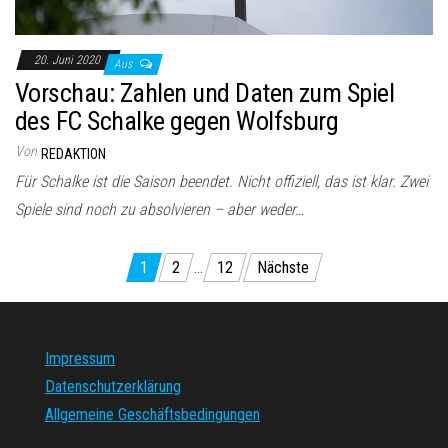
20. Juni 2020
Aus
Vorschau: Zahlen und Daten zum Spiel
des FC Schalke gegen Wolfsburg
Von
REDAKTION
Für Schalke ist die Saison beendet. Nicht offiziell, das ist klar. Zwei
Spiele sind noch zu absolvieren – aber weder…
Seitennummerierung
1
2
…
12
Nächste
der
Beiträge
Impressum
Datenschutzerklärung
Allgemeine Geschäftsbedingungen