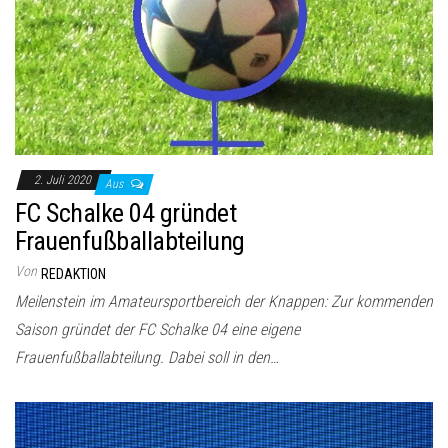
2. Juli 2020
Aus
FC Schalke 04 gründet
Frauenfußballabteilung
Von
REDAKTION
Meilenstein im Amateursportbereich der Knappen: Zur kommenden
Saison gründet der FC Schalke 04 eine eigene
Frauenfußballabteilung. Dabei soll in den…