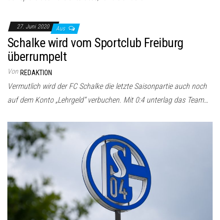
27. Juni 2020
Aus
Schalke wird vom Sportclub Freiburg
überrumpelt
Von
REDAKTION
Vermutlich wird der FC Schalke die letzte Saisonpartie auch noch
auf dem Konto „Lehrgeld“ verbuchen. Mit 0:4 unterlag das Team…