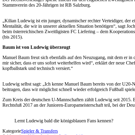
Stammverein des 20-Jährigen ist RB Salzburg.
„Kilian Ludewig ist ein junger, dynamischer rechter Verteidiger, der 
Mentalität, die wir in unserer aktuellen Situation benötigen“, sagt
beim österreichischen Zweitligisten FC Liefering – dem Kooperation
(bis 2015).
Baum ist von Ludewig überzeugt
Manuel Baum freut sich ebenfalls auf den Neuzugang, mit dem er in d
mir sicher, dass er uns sofort weiterhelfen wird“, erklärt der neue Ch
kopfballstark und technisch versiert.“
Ludewig selbst sagt: „Ich kenne Manuel Baum bereits von der U20-Na
beitragen, dass wir möglichst schnell wieder erfolgreich Fußball spiel
Zum Kreis der deutschen U-Mannschaften zählt Ludewig seit 2015. 
Rechtsfuß 2017 an der Junioren-Europameisterschaft teil, bei der Deu
Lernt Ludewig bald die königsblauen Fans kennen?
Kategorie
Spieler & Transfers