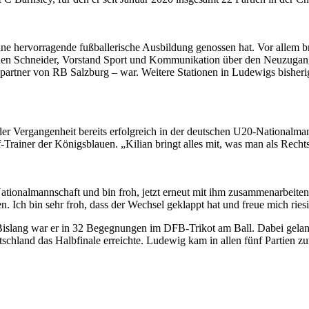
eine hervorragende fußballerische Ausbildung genossen hat. Vor allem b
 Jochen Schneider, Vorstand Sport und Kommunikation über den Neuzuga
spartner von RB Salzburg – war. Weitere Stationen in Ludewigs bisher
er Vergangenheit bereits erfolgreich in der deutschen U20-Nationalman
ef-Trainer der Königsblauen. „Kilian bringt alles mit, was man als Recht
tionalmannschaft und bin froh, jetzt erneut mit ihm zusammenarbeite
en. Ich bin sehr froh, dass der Wechsel geklappt hat und freue mich ries
Bislang war er in 32 Begegnungen im DFB-Trikot am Ball. Dabei gela
tschland das Halbfinale erreichte. Ludewig kam in allen fünf Partien z