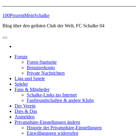
Zum
Inhalt
100ProzentMeinSchalke
springen
Blog über den geilsten Club der Welt, FC Schalke 04
Forum
Foren-Startseite
Benutzerkonto
Private Nachrichten
Liga und Spiele
Spieler
Fans & Mitglieder
Schalke-Links ins Internet
Fanfreundschaften & andere Klubs
Der Verein
Dies & Das
Anmelden
Privatsphäre-Einstellungen ändern
Historie der Privatsphäre-Einstellungen
Einwilligungen widerrufen