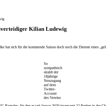
sverteidiger Kilian Ludewig
ke hat sich für die kommende Saison doch noch die Dienste eines „gel
So
sympathisch
strahlt der
18jährige
Neuzugang
auf dem
Twitter-
Account
des Vereins
n FC Barnsley, für den er seit Januar 2020 insgesamt 22 Partien in der