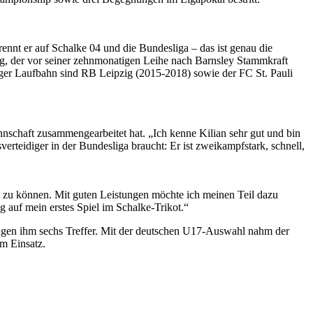
rennt er auf Schalke 04 und die Bundesliga – das ist genau die
ng, der vor seiner zehnmonatigen Leihe nach Barnsley Stammkraft
iger Laufbahn sind RB Leipzig (2015-2018) sowie der FC St. Pauli
nschaft zusammengearbeitet hat. „Ich kenne Kilian sehr gut und bin
sverteidiger in der Bundesliga braucht: Er ist zweikampfstark, schnell,
n zu können. Mit guten Leistungen möchte ich meinen Teil dazu
ig auf mein erstes Spiel im Schalke-Trikot.“
ngen ihm sechs Treffer. Mit der deutschen U17-Auswahl nahm der
um Einsatz.