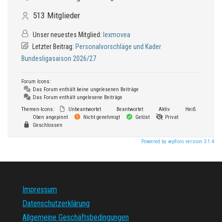
513
Mitglieder
Unser neuestes Mitglied:
lexmovea
Letzter Beitrag:
Personalvorschläge und Kader
Bundesligasaison 2026/27
Forum Icons:
Das Forum enthält keine ungelesenen Beiträge
Das Forum enthält ungelesene Beiträge
Themen-Icons:
Unbeantwortet
Beantwortet
Aktiv
Heiß
Oben angepinnt
Nicht genehmigt
Gelöst
Privat
Geschlossen
Powered by wpForo version 3.1.4
Impressum
Datenschutzerklärung
Allgemeine Geschäftsbedingungen