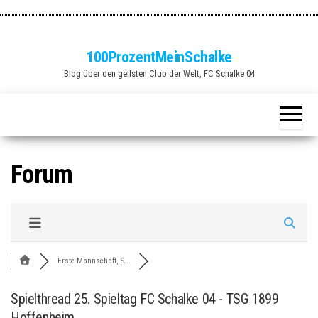
Zum
Inhalt
springen
100ProzentMeinSchalke
Blog über den geilsten Club der Welt, FC Schalke 04
Forum
Erste Mannschaft, S...
Spielthread 25. Spieltag FC Schalke 04 - TSG 1899
Hoffenheim