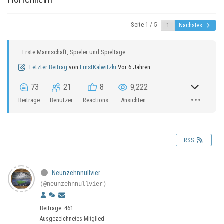
Seite 1 / 5
Nächstes
Erste Mannschaft, Spieler und Spieltage
Letzter Beitrag
von
ErnstKalwitzki
Vor 6 Jahren
73
21
8
9,222
Beiträge
Benutzer
Reactions
Ansichten
RSS
Neunzehnnullvier
(@neunzehnnullvier)
Beiträge: 461
Ausgezeichnetes Mitglied