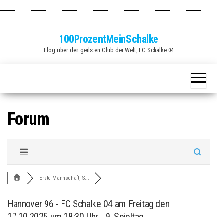
Zum
Inhalt
springen
100ProzentMeinSchalke
Blog über den geilsten Club der Welt, FC Schalke 04
Forum
Erste Mannschaft, S...
Hannover 96 - FC Schalke 04 am Freitag den
17.10.2025 um 18:30 Uhr - 9. Spieltag