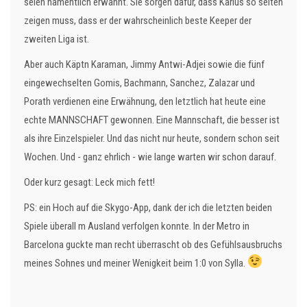
seien namentlich erwähnt. Sie sorgen dafür, dass Karius so selten
zeigen muss, dass er der wahrscheinlich beste Keeper der
zweiten Liga ist.
Aber auch Käptn Karaman, Jimmy Antwi-Adjei sowie die fünf
eingewechselten Gomis, Bachmann, Sanchez, Zalazar und
Porath verdienen eine Erwähnung, den letztlich hat heute eine
echte MANNSCHAFT gewonnen. Eine Mannschaft, die besser ist
als ihre Einzelspieler. Und das nicht nur heute, sondern schon seit
Wochen. Und - ganz ehrlich - wie lange warten wir schon darauf.
Oder kurz gesagt: Leck mich fett!
PS: ein Hoch auf die Skygo-App, dank der ich die letzten beiden
Spiele überall m Ausland verfolgen konnte. In der Metro in
Barcelona guckte man recht überrascht ob des Gefühlsausbruchs
meines Sohnes und meiner Wenigkeit beim 1:0 von Sylla.