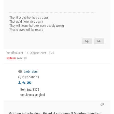
They thought they had us down
That we'd never rise again
They will learn that they were deadly wrong
What's owed will be repaid
Veröffentlicht : 17. Oktober 2025 18:33
S04ever
reacted
Liebhaber
(@liebhaber)
Beiträge: 3375
Berühmtes Mitglied
Richtige Entscheidung. Bis jetzt schonmal 8 Minuten obendrauf...