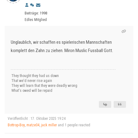
Beiträge: 1998
Edles Mitglied
Unglaublich, wir schaffen es spielerischen Mannschaften
komplett den Zahn zu ziehen. Miron Muslic Fussball Gott.
They thought they had us down
That we'd never rise again
They will learn that they were deadly wrong
What's owed will be repaid
Veröffentlicht : 17. Oktober 2025 19:24
Bottrop-Boy
,
matze04
,
jack miller
and 1 people reacted