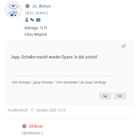
Jo_Atmon
(@jo_atmon)
Beiträge: 1275
Edles Mitglied
Jepp, Schalke macht wieder Spass. Is dat schön!
тіло положу / душу положу / тіло положим / за нашу свободу
Veröffentlicht : 17. Oktober 2025 19:34
S04ever
(@s04ever)