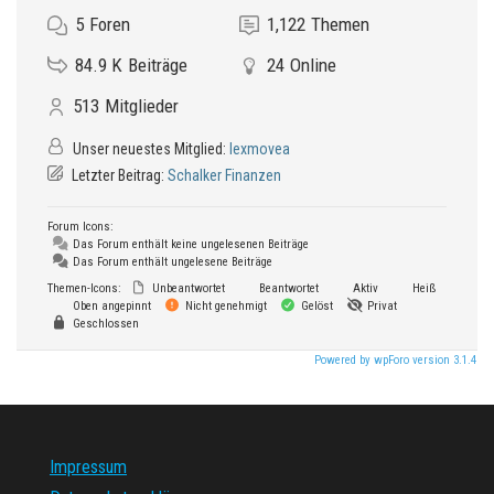
5
Foren
1,122
Themen
84.9 K
Beiträge
24
Online
513
Mitglieder
Unser neuestes Mitglied:
lexmovea
Letzter Beitrag:
Schalker Finanzen
Forum Icons:
Das Forum enthält keine ungelesenen Beiträge
Das Forum enthält ungelesene Beiträge
Themen-Icons:
Unbeantwortet
Beantwortet
Aktiv
Heiß
Oben angepinnt
Nicht genehmigt
Gelöst
Privat
Geschlossen
Powered by wpForo version 3.1.4
Impressum