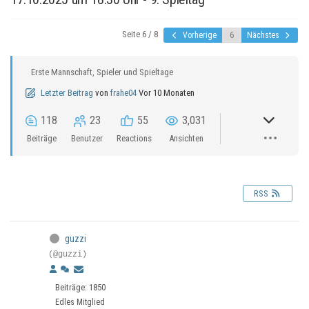
Seite 6 / 8
Vorherige
Nächstes
Erste Mannschaft, Spieler und Spieltage
Letzter Beitrag
von
frahe04
Vor 10 Monaten
118
23
55
3,031
Beiträge
Benutzer
Reactions
Ansichten
RSS
guzzi
(@guzzi)
Beiträge: 1850
Edles Mitglied