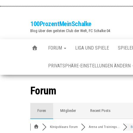
Zum
Inhalt
springen
100ProzentMeinSchalke
Blog über den geilsten Club der Welt, FC Schalke 04
FORUM
LIGA UND SPIELE
SPIELE
PRIVATSPHÄRE-EINSTELLUNGEN ÄNDERN
Forum
Foren
Mitglieder
Recent Posts
Königsblaues Forum
Arena und Trainings...
Bi