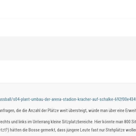
fussball/s04-plant-umbau-der-arena-stadion-kracher-auf-schalke-692f00e43
anfragen, die die Anzahl der Plätze weit übersteigt, würde man über eine Erwe
echts und links im Unterrang kleine Sitzplatzbereiche. Hier könnte man 800 Si
zt?) hätten die Bosse gemerkt, dass jüngere Leute fast nur Stehplätze wolle