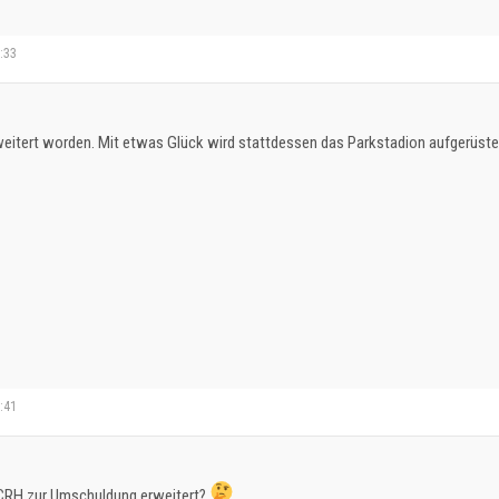
0:33
rweitert worden. Mit etwas Glück wird stattdessen das Parkstadion aufgerüstet
0:41
 CRH zur Umschuldung erweitert?