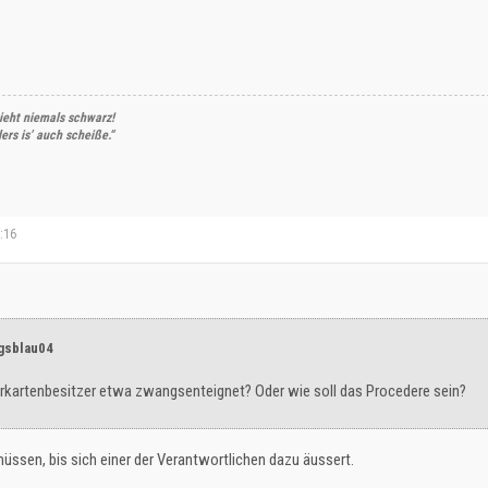
ieht niemals schwarz!
rs is’ auch scheiße.“
2:16
igsblau04
rkartenbesitzer etwa zwangsenteignet? Oder wie soll das Procedere sein?
ssen, bis sich einer der Verantwortlichen dazu äussert.