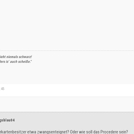
ieht niemals schwarz!
rs is’ auch scheiße.“
1:45
igsblau04
rkartenbesitzer etwa zwangsenteignet? Oder wie soll das Procedere sein?