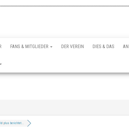
R
FANS & MITGLIEDER
DER VEREIN
DIES & DAS
AN
ld plus berichtet...