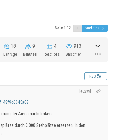
Seite 1 / 2
Nächstes
18
9
4
913
Beiträge
Benutzer
Reactions
Ansichten
RSS
[#6239]
4f148f9c6045a08
iterung der Arena nachdenken.
tzplätze durch 2.000 Stehplätze ersetzen. In den
n.