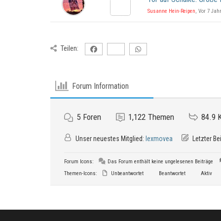
Susanne Hein-Reipen
, Vor 7 Jah
Teilen:
Forum Information
5
Foren
1,122
Themen
84.9 
Unser neuestes Mitglied:
lexmovea
Letzter Be
Forum Icons:
Das Forum enthält keine ungelesenen Beiträge
Themen-Icons:
Unbeantwortet
Beantwortet
Aktiv