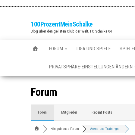
Zum
Inhalt
springen
100ProzentMeinSchalke
Blog über den geilsten Club der Welt, FC Schalke 04
FORUM
LIGA UND SPIELE
SPIELE
PRIVATSPHÄRE-EINSTELLUNGEN ÄNDERN
Forum
Foren
Mitglieder
Recent Posts
Königsblaues Forum
Arena und Trainings...