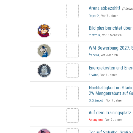
Arena abbezahlt!
(1 betra
Rapor04
, Vor 7 Jahren
Bild plus berichtet üb
matze04
, Vor 8 Monaten
WM-Bewerbung 2027: Sc
frahe04
, Vor 3 Jahren
Energiekosten und Ener
ErwinK
, Vor 4 Jahren
Nachhaltigkeit im Stadi
2% Mengenrabatt auf G
G.Q.Smooth
, Vor 7 Jahren
Auf dem Trainingsplatz
Anonymus
, Vor 7 Jahren
Tor auf Schalke: Große