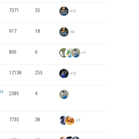
7371
35
+11
917
18
+6
806
6
+1
17138
255
+12
rt
2385
4
7735
38
+7