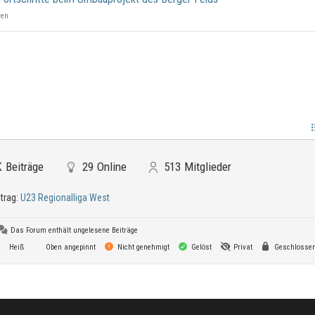
ren
K
Beiträge
29
Online
513
Mitglieder
itrag:
U23 Regionalliga West
Das Forum enthält ungelesene Beiträge
Heiß
Oben angepinnt
Nicht genehmigt
Gelöst
Privat
Geschlosse