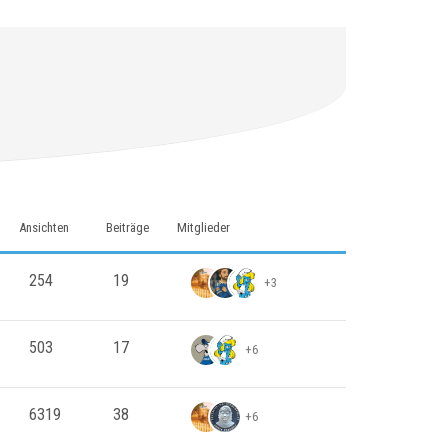
Ansichten
Beiträge
Mitglieder
254
19
+3
503
17
+6
6319
38
+6