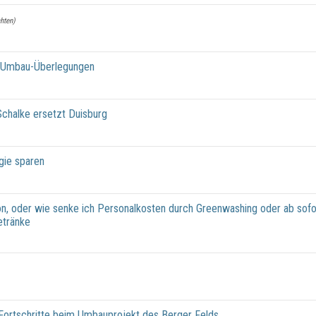
chten)
er Umbau-Überlegungen
halke ersetzt Duisburg
gie sparen
on, oder wie senke ich Personalkosten durch Greenwashing oder ab sofo
etränke
 Fortschritte beim Umbauprojekt des Berger Felds