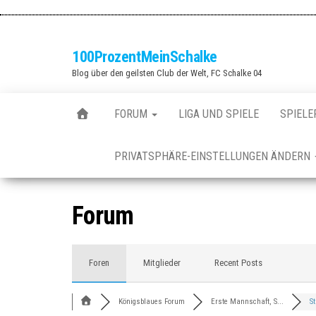
Zum
Inhalt
springen
100ProzentMeinSchalke
Blog über den geilsten Club der Welt, FC Schalke 04
FORUM
LIGA UND SPIELE
SPIELE
PRIVATSPHÄRE-EINSTELLUNGEN ÄNDERN
Forum
Foren
Mitglieder
Recent Posts
Königsblaues Forum
Erste Mannschaft, S...
S