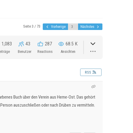
Seite 3 / 73
Vorherige
Nächstes
1,083
43
287
68.5 K
eiträge
Benutzer
Reactions
Ansichten
RSS
farbenes Buch über den Verein aus Herne-Ost. Das gehört
e Person auszuschließen oder nach Drüben zu vermitteln.