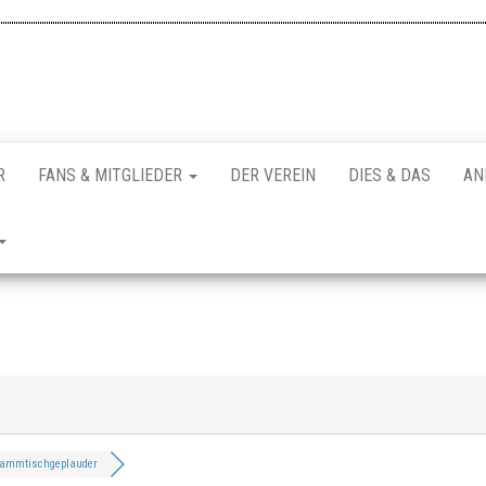
R
FANS & MITGLIEDER
DER VEREIN
DIES & DAS
AN
tammtischgeplauder