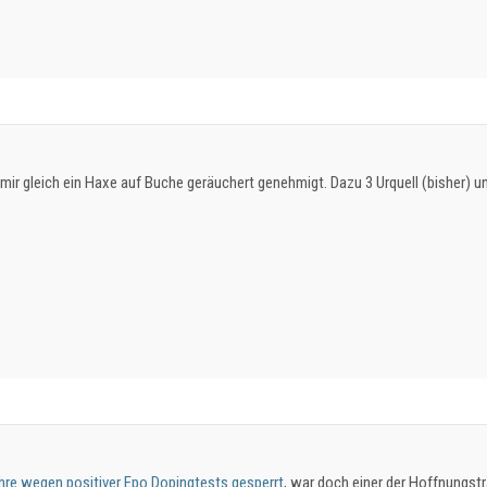
mir gleich ein Haxe auf Buche geräuchert genehmigt. Dazu 3 Urquell (bisher) 
hre wegen positiver Epo Dopingtests gesperrt
, war doch einer der Hoffnungstr