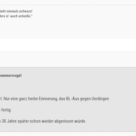
ieht niemals schwarz!
rs is’ auch scheiße.“
-sommervogel
bt. Nur eine ganz herbe Erinnerung, das BL-Aus gegen Uerdingen
fertig.
s 30 Jahre später schon wieder abgerissen würde.