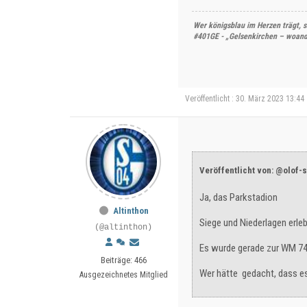
Wer königsblau im Herzen trägt, s
#401GE - „Gelsenkirchen – woande
Veröffentlicht : 30. März 2023 13:44
Veröffentlicht von: @olof
Ja, das Parkstadion
Altinthon
Siege und Niederlagen erle
(@altinthon)
Es wurde gerade zur WM 74 
Beiträge: 466
Wer hätte gedacht, dass e
Ausgezeichnetes Mitglied