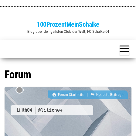
Zum
Inhalt
springen
100ProzentMeinSchalke
Blog über den geilsten Club der Welt, FC Schalke 04
Forum
Forum-Startseite
|
Neueste Beiträge
Lilith04
@lilith04