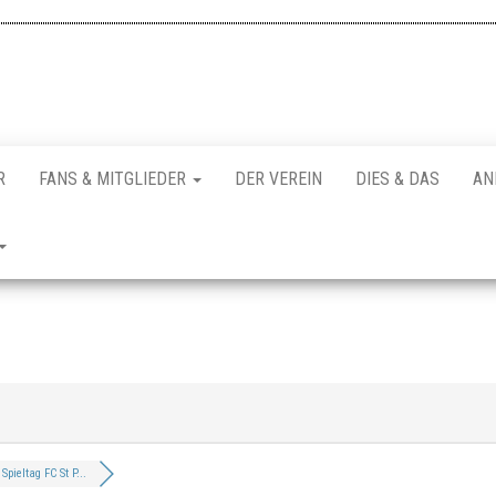
R
FANS & MITGLIEDER
DER VEREIN
DIES & DAS
AN
 Spieltag FC St P...