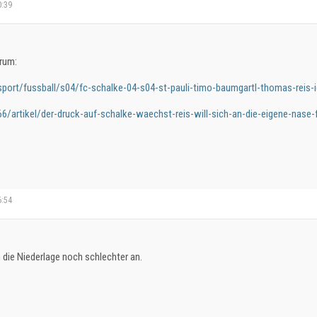
0:39
rum:
port/fussball/s04/fc-schalke-04-s04-st-pauli-timo-baumgartl-thomas-reis-
6/artikel/der-druck-auf-schalke-waechst-reis-will-sich-an-die-eigene-nase
6:54
die Niederlage noch schlechter an.