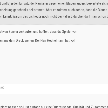
t und b) jeden Einsatz der Paulianer gegen einen Blauen anders bewertete als
scheidung geschenkt bekommen. Aber es stimmt auch schon, dass die Blauen l
kennt. Warum das bis heute noch nicht der Fall ist, darüber darf man schon b
ativen Spieler verkaufen und hoffen, dass die Spieler von
n aus dem Dreck ziehen. Der Herr Hechelmann hat voll
8:00
nicht passen soll, ist einfach nur eine Frustaussage. Qualität und Zusammenste