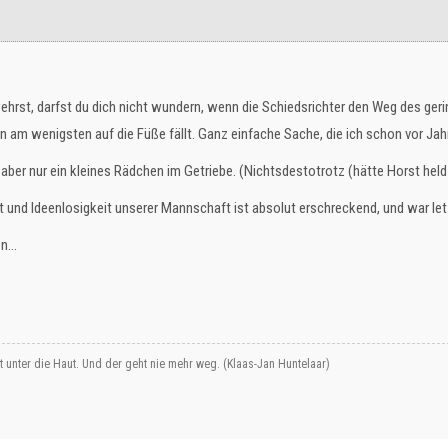
wehrst, darfst du dich nicht wundern, wenn die Schiedsrichter den Weg des ge
en am wenigsten auf die Füße fällt. Ganz einfache Sache, die ich schon vor Ja
 aber nur ein kleines Rädchen im Getriebe. (Nichtsdestotrotz (hätte Horst he
 und Ideenlosigkeit unserer Mannschaft ist absolut erschreckend, und war letzt
...
ht unter die Haut. Und der geht nie mehr weg. (Klaas-Jan Huntelaar)