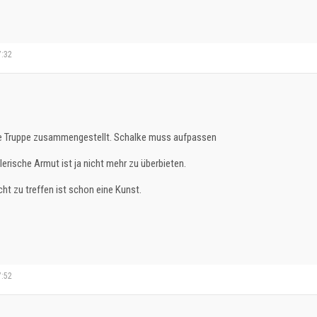
7:32
se Truppe zusammengestellt. Schalke muss aufpassen
lerische Armut ist ja nicht mehr zu überbieten.
cht zu treffen ist schon eine Kunst.
7:52