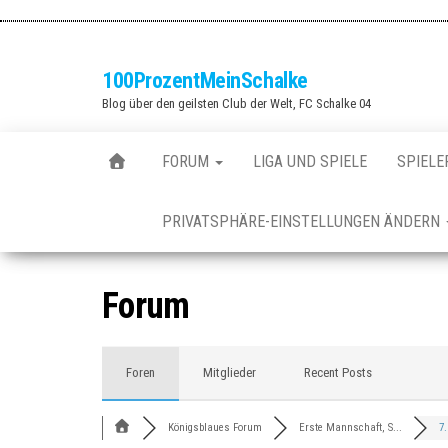
Zum
Inhalt
springen
100ProzentMeinSchalke
Blog über den geilsten Club der Welt, FC Schalke 04
FORUM
LIGA UND SPIELE
SPIELE
PRIVATSPHÄRE-EINSTELLUNGEN ÄNDERN
Forum
Foren
Mitglieder
Recent Posts
Königsblaues Forum
Erste Mannschaft, S...
7.