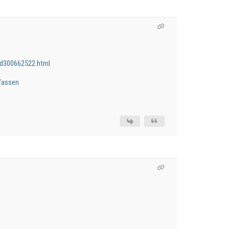
id300662522.html
-fassen