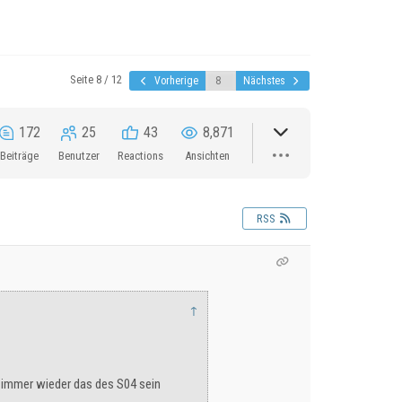
Seite 8 / 12
Vorherige
Nächstes
172
25
43
8,871
Beiträge
Benutzer
Reactions
Ansichten
RSS
↑
a immer wieder das des S04 sein