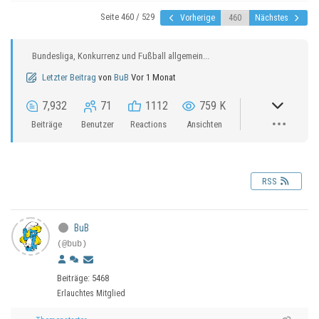
Seite 460 / 529
Vorherige
Nächstes
Bundesliga, Konkurrenz und Fußball allgemein...
Letzter Beitrag
von
BuB
Vor 1 Monat
7,932
71
1112
759 K
Beiträge
Benutzer
Reactions
Ansichten
RSS
BuB
(@bub)
Beiträge: 5468
Erlauchtes Mitglied