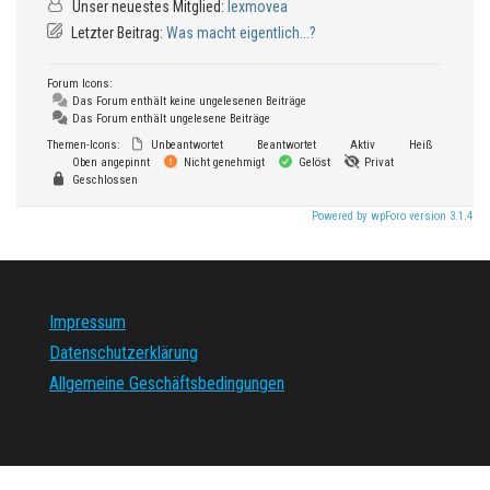
Unser neuestes Mitglied:
lexmovea
Letzter Beitrag:
Was macht eigentlich...?
Forum Icons:
Das Forum enthält keine ungelesenen Beiträge
Das Forum enthält ungelesene Beiträge
Themen-Icons:
Unbeantwortet
Beantwortet
Aktiv
Heiß
Oben angepinnt
Nicht genehmigt
Gelöst
Privat
Geschlossen
Powered by wpForo version 3.1.4
Impressum
Datenschutzerklärung
Allgemeine Geschäftsbedingungen