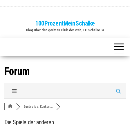
Zum
Inhalt
springen
100ProzentMeinSchalke
Blog über den geilsten Club der Welt, FC Schalke 04
Forum
Bundesliga, Konkurr...
Die Spiele der anderen