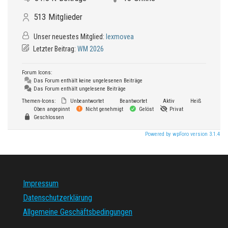
513
Mitglieder
Unser neuestes Mitglied:
lexmovea
Letzter Beitrag:
WM 2026
Forum Icons:
Das Forum enthält keine ungelesenen Beiträge
Das Forum enthält ungelesene Beiträge
Themen-Icons:
Unbeantwortet
Beantwortet
Aktiv
Heiß
Oben angepinnt
Nicht genehmigt
Gelöst
Privat
Geschlossen
Powered by wpForo version 3.1.4
Impressum
Datenschutzerklärung
Allgemeine Geschäftsbedingungen