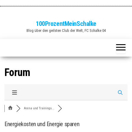
Zum
Inhalt
springen
100ProzentMeinSchalke
Blog über den geilsten Club der Welt, FC Schalke 04
Forum
Arena und Trainings...
Energiekosten und Energie sparen