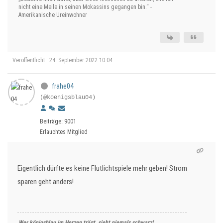
nicht eine Meile in seinen Mokassins gegangen bin.“ -
Amerikanische Ureinwohner
Veröffentlicht : 24. September 2022 10:04
frahe04
(@koenigsblau04)
Beiträge: 9001
Erlauchtes Mitglied
Eigentlich dürfte es keine Flutlichtspiele mehr geben! Strom
sparen geht anders!
Wer königsblau im Herzen trägt, sieht niemals schwarz!