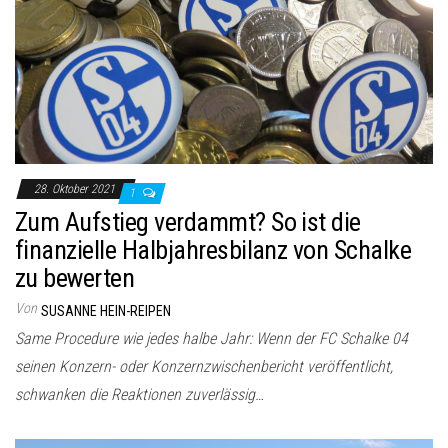
28. Oktober 2021
1
Zum Aufstieg verdammt? So ist die
finanzielle Halbjahresbilanz von Schalke
zu bewerten
Von
SUSANNE HEIN-REIPEN
Same Procedure wie jedes halbe Jahr: Wenn der FC Schalke 04
seinen Konzern- oder Konzernzwischenbericht veröffentlicht,
schwanken die Reaktionen zuverlässig…