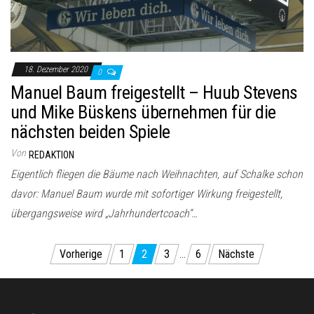
18. Dezember 2020
0
Manuel Baum freigestellt – Huub Stevens
und Mike Büskens übernehmen für die
nächsten beiden Spiele
Von
REDAKTION
Eigentlich fliegen die Bäume nach Weihnachten, auf Schalke schon
davor: Manuel Baum wurde mit sofortiger Wirkung freigestellt,
übergangsweise wird „Jahrhundertcoach“…
Seitennummerierung
Vorherige
1
2
3
…
6
Nächste
der
Beiträge