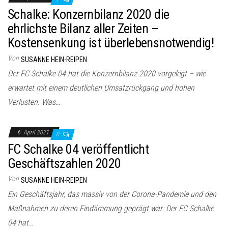
Schalke: Konzernbilanz 2020 die
ehrlichste Bilanz aller Zeiten –
Kostensenkung ist überlebensnotwendig!
Von
SUSANNE HEIN-REIPEN
Der FC Schalke 04 hat die Konzernbilanz 2020 vorgelegt – wie
erwartet mit einem deutlichen Umsatzrückgang und hohen
Verlusten. Was…
6. April 2021
0
FC Schalke 04 veröffentlicht
Geschäftszahlen 2020
Von
SUSANNE HEIN-REIPEN
Ein Geschäftsjahr, das massiv von der Corona-Pandemie und den
Maßnahmen zu deren Eindämmung geprägt war: Der FC Schalke
04 hat…