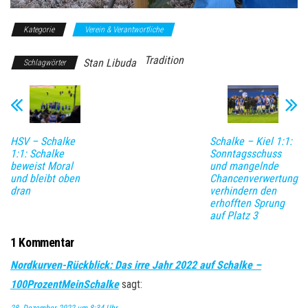
Kategorie
Verein & Verantwortliche
Tradition
Stan Libuda
Schlagwörter
HSV – Schalke
Schalke – Kiel 1:1:
1:1: Schalke
Sonntagsschuss
beweist Moral
und mangelnde
und bleibt oben
Chancenverwertung
dran
verhindern den
erhofften Sprung
auf Platz 3
1 Kommentar
Nordkurven-Rückblick: Das irre Jahr 2022 auf Schalke –
100ProzentMeinSchalke
sagt: