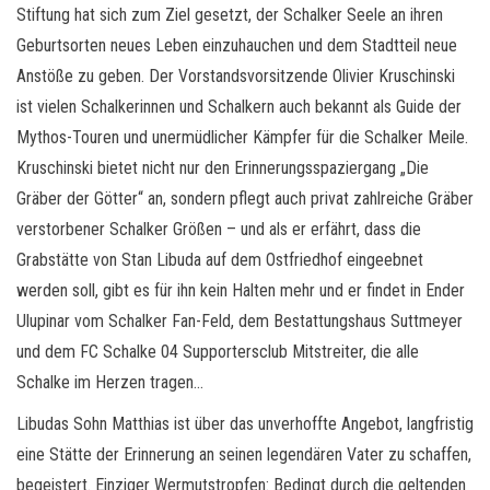
Stiftung hat sich zum Ziel gesetzt, der Schalker Seele an ihren
Geburtsorten neues Leben einzuhauchen und dem Stadtteil neue
Anstöße zu geben. Der Vorstandsvorsitzende Olivier Kruschinski
ist vielen Schalkerinnen und Schalkern auch bekannt als Guide der
Mythos-Touren und unermüdlicher Kämpfer für die Schalker Meile.
Kruschinski bietet nicht nur den Erinnerungsspaziergang „Die
Gräber der Götter“ an, sondern pflegt auch privat zahlreiche Gräber
verstorbener Schalker Größen – und als er erfährt, dass die
Grabstätte von Stan Libuda auf dem Ostfriedhof eingeebnet
werden soll, gibt es für ihn kein Halten mehr und er findet in Ender
Ulupinar vom Schalker Fan-Feld, dem Bestattungshaus Suttmeyer
und dem FC Schalke 04 Supportersclub Mitstreiter, die alle
Schalke im Herzen tragen…
Libudas Sohn Matthias ist über das unverhoffte Angebot, langfristig
eine Stätte der Erinnerung an seinen legendären Vater zu schaffen,
begeistert. Einziger Wermutstropfen: Bedingt durch die geltenden