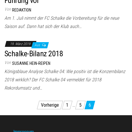
Führung vor
Von
REDAKTION
Am 1. Juli nimmt der FC Schalke die Vorbereitung für die neue
Saison auf. Dann hat sich der Klub auch…
19. März 2019
Aus
Schalke-Bilanz 2018
Von
SUSANNE HEIN-REIPEN
Königsblaue Analyse Schalke 04: Wie positiv ist die Konzernbilanz
2018 wirklich? Der FC Schalke 04 vermeldet für 2018
Rekordumsatz und…
Seitennummerierung
Vorherige
1
…
5
6
der
Beiträge
Impressum