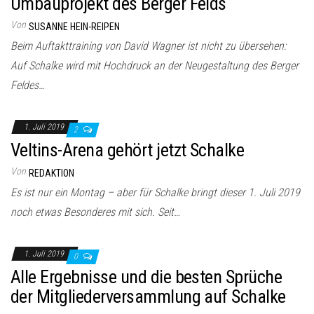
Umbauprojekt des Berger Felds
Von
SUSANNE HEIN-REIPEN
Beim Auftakttraining von David Wagner ist nicht zu übersehen:
Auf Schalke wird mit Hochdruck an der Neugestaltung des Berger
Feldes…
1. Juli 2019
2
Veltins-Arena gehört jetzt Schalke
Von
REDAKTION
Es ist nur ein Montag – aber für Schalke bringt dieser 1. Juli 2019
noch etwas Besonderes mit sich. Seit…
1. Juli 2019
0
Alle Ergebnisse und die besten Sprüche
der Mitgliederversammlung auf Schalke