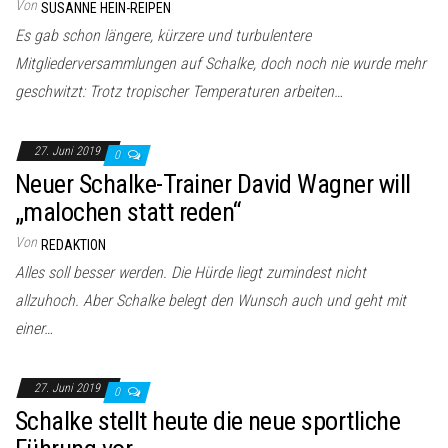
Von
SUSANNE HEIN-REIPEN
Es gab schon längere, kürzere und turbulentere
Mitgliederversammlungen auf Schalke, doch noch nie wurde mehr
geschwitzt: Trotz tropischer Temperaturen arbeiten…
27. Juni 2019
0
Neuer Schalke-Trainer David Wagner will
„malochen statt reden“
Von
REDAKTION
Alles soll besser werden. Die Hürde liegt zumindest nicht
allzuhoch. Aber Schalke belegt den Wunsch auch und geht mit
einer…
27. Juni 2019
0
Schalke stellt heute die neue sportliche