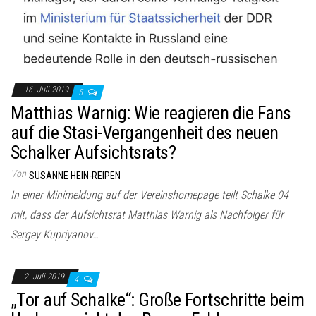
16. Juli 2019
5
Matthias Warnig: Wie reagieren die Fans
auf die Stasi-Vergangenheit des neuen
Schalker Aufsichtsrats?
Von
SUSANNE HEIN-REIPEN
In einer Minimeldung auf der Vereinshomepage teilt Schalke 04
mit, dass der Aufsichtsrat Matthias Warnig als Nachfolger für
Sergey Kupriyanov…
2. Juli 2019
4
„Tor auf Schalke“: Große Fortschritte beim