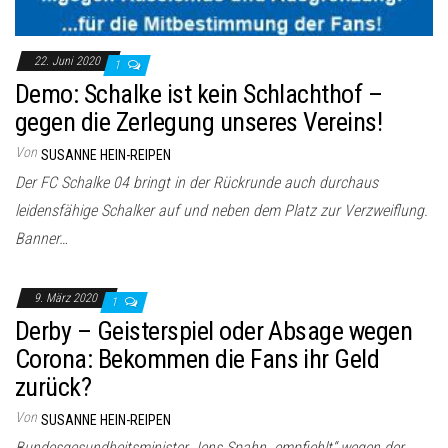
22. Juni 2020
1
Demo: Schalke ist kein Schlachthof –
gegen die Zerlegung unseres Vereins!
Von
SUSANNE HEIN-REIPEN
Der FC Schalke 04 bringt in der Rückrunde auch durchaus
leidensfähige Schalker auf und neben dem Platz zur Verzweiflung.
Banner…
9. März 2020
1
Derby – Geisterspiel oder Absage wegen
Corona: Bekommen die Fans ihr Geld
zurück?
Von
SUSANNE HEIN-REIPEN
Bundesgesundheitsminister Jens Spahn „empfiehlt“ wegen der