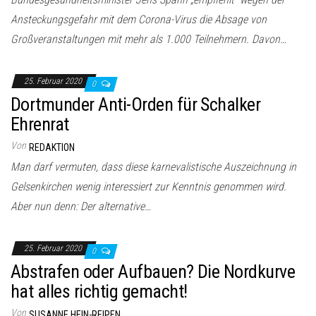
Ansteckungsgefahr mit dem Corona-Virus die Absage von
Großveranstaltungen mit mehr als 1.000 Teilnehmern. Davon…
25. Februar 2020
0
Dortmunder Anti-Orden für Schalker
Ehrenrat
Von
REDAKTION
Man darf vermuten, dass diese karnevalistische Auszeichnung in
Gelsenkirchen wenig interessiert zur Kenntnis genommen wird.
Aber nun denn: Der alternative…
25. Februar 2020
0
Abstrafen oder Aufbauen? Die Nordkurve
hat alles richtig gemacht!
Von
SUSANNE HEIN-REIPEN