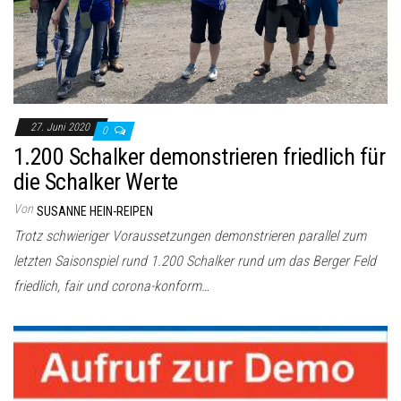
27. Juni 2020
0
1.200 Schalker demonstrieren friedlich für
die Schalker Werte
Von
SUSANNE HEIN-REIPEN
Trotz schwieriger Voraussetzungen demonstrieren parallel zum
letzten Saisonspiel rund 1.200 Schalker rund um das Berger Feld
friedlich, fair und corona-konform…