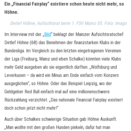
Ein „Financial Fairplay“ existiere schon heute nicht mehr, so
Höhne.
Detlef Höhne, Aufsichtsrat beim 1. FSV Mainz 05. Foto: Imago
Im Interview mit der „
Bild
“ beklagt der Mainzer Aufsichtsratschef
Detlef Höhne (68) das Benehmen der finanzstarken Klubs in der
Bundesliga. Im Vergleich zu den letzten eingetragenen Vereinen
der Liga (Freiburg, Mainz und eben Schalke) könnten viele Klubs
mehr Geld ausgeben als sie eigentlich dürften. „Wolfsburg und
Leverkusen – da wird ein Minus am Ende einfach vom Konzern
ausgeglichen“, so Höhne. Oder das Beispiel Leipzig, wo der
Geldgeber Red Bull einfach mal auf eine millionenschwere
Rückzahlung verzichtet. „Das nationale Financial Fairplay existiert
doch schon jetzt nicht mehr!“
Auch über Schalkes schwierige Situation gab Höhne Auskunft.
„Man wollte mit den großen Hunden pinkeln, dafür hat man