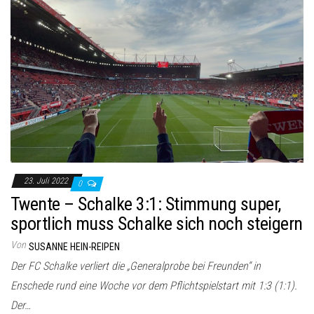
23. Juli 2022
0
Twente – Schalke 3:1: Stimmung super,
sportlich muss Schalke sich noch steigern
Von
SUSANNE HEIN-REIPEN
Der FC Schalke verliert die „Generalprobe bei Freunden“ in
Enschede rund eine Woche vor dem Pflichtspielstart mit 1:3 (1:1).
Der…