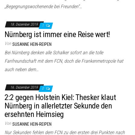
„Begegnungswochenende bei Freunden“…
18. Dezember 2019
1
Nürnberg ist immer eine Reise wert!
Von
SUSANNE HEIN-REIPEN
Bei Nürnberg denken alle Schalker sofort an die tolle
Fanfreundschaft mit dem FCN, doch die Frankenmetropole hat
auch neben dem…
16. Dezember 2019
0
2:2 gegen Holstein Kiel: Thesker klaut
Nürnberg in allerletzter Sekunde den
ersehnten Heimsieg
Von
SUSANNE HEIN-REIPEN
Nur Sekunden fehlen dem FCN zu den ersten drei Punkten nach