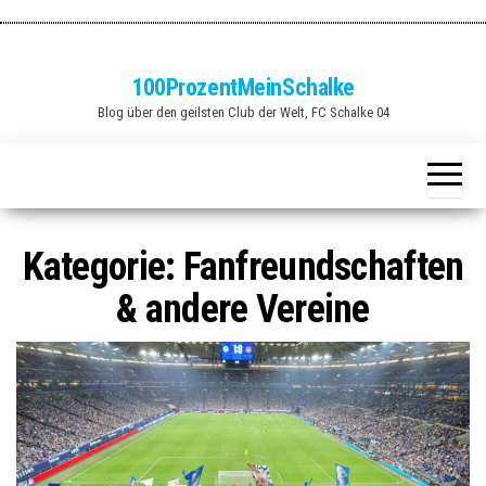
Zum
Inhalt
springen
100ProzentMeinSchalke
Blog über den geilsten Club der Welt, FC Schalke 04
Kategorie:
Fanfreundschaften
& andere Vereine