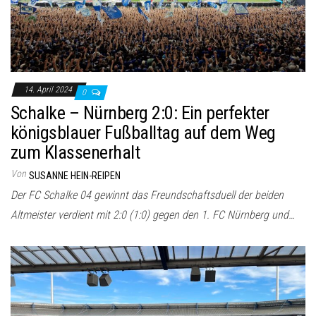
14. April 2024
0
Schalke – Nürnberg 2:0: Ein perfekter
königsblauer Fußballtag auf dem Weg
zum Klassenerhalt
Von
SUSANNE HEIN-REIPEN
Der FC Schalke 04 gewinnt das Freundschaftsduell der beiden
Altmeister verdient mit 2:0 (1:0) gegen den 1. FC Nürnberg und…