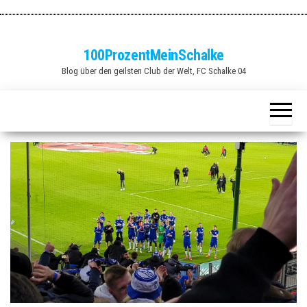
Zum
Inhalt
springen
100ProzentMeinSchalke
Blog über den geilsten Club der Welt, FC Schalke 04