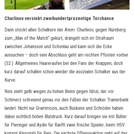
Churlinov versiebt zweihundertprozentige Torchance
Dann stockt allen Schalkern der Atem: Churlinov, gegen Nürnberg
zum „Man of the Match“ gekürt, drängelt sich im Strafraum
zwischen Johansson und Schonlau und kann sich die Ecke
aussuchen – doch sein Abschluss geht am rechten Pfosten vorbei
(52.). Allgemeines Haareraufen bei den Fans der Knappen, doch
kurz darauf schallen schon wieder die asozialen Schalker aus der
Kurve.
Reis sieht gelb wegen zu hohen Beins gegen Idrizi, der vor
Schmerz schreiend genau vor den Füßen der Schalker Trainerbank
landet. Nicht nur Grammozis, auch Büskens und Schröder haben
dabei sichtlich hohen Blutdruck. Kurz darauf bringen sie mit Bülter
für Pieringer und Aydin für Ranftl zwei frische Spieler; beim HSV
kommt Kinsombi für Reis. Die nächste Offensivaktion geht auf das