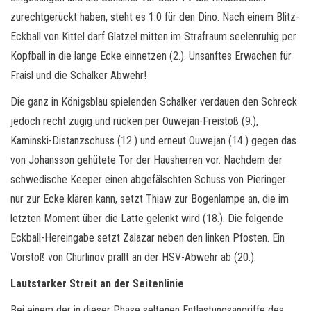
zurechtgerückt haben, steht es 1:0 für den Dino. Nach einem Blitz-
Eckball von Kittel darf Glatzel mitten im Strafraum seelenruhig per
Kopfball in die lange Ecke einnetzen (2.). Unsanftes Erwachen für
Fraisl und die Schalker Abwehr!
Die ganz in Königsblau spielenden Schalker verdauen den Schreck
jedoch recht zügig und rücken per Ouwejan-Freistoß (9.),
Kaminski-Distanzschuss (12.) und erneut Ouwejan (14.) gegen das
von Johansson gehütete Tor der Hausherren vor. Nachdem der
schwedische Keeper einen abgefälschten Schuss von Pieringer
nur zur Ecke klären kann, setzt Thiaw zur Bogenlampe an, die im
letzten Moment über die Latte gelenkt wird (18.). Die folgende
Eckball-Hereingabe setzt Zalazar neben den linken Pfosten. Ein
Vorstoß von Churlinov prallt an der HSV-Abwehr ab (20.).
Lautstarker Streit an der Seitenlinie
Bei einem der in dieser Phase seltenen Entlastungsangriffe des