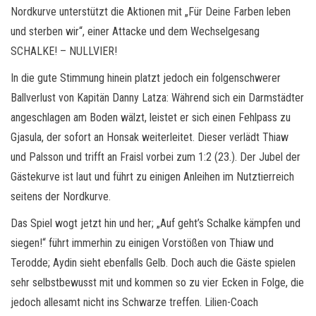
Nordkurve unterstützt die Aktionen mit „Für Deine Farben leben
und sterben wir“, einer Attacke und dem Wechselgesang
SCHALKE! – NULLVIER!
In die gute Stimmung hinein platzt jedoch ein folgenschwerer
Ballverlust von Kapitän Danny Latza: Während sich ein Darmstädter
angeschlagen am Boden wälzt, leistet er sich einen Fehlpass zu
Gjasula, der sofort an Honsak weiterleitet. Dieser verlädt Thiaw
und Palsson und trifft an Fraisl vorbei zum 1:2 (23.). Der Jubel der
Gästekurve ist laut und führt zu einigen Anleihen im Nutztierreich
seitens der Nordkurve.
Das Spiel wogt jetzt hin und her; „Auf geht’s Schalke kämpfen und
siegen!“ führt immerhin zu einigen Vorstößen von Thiaw und
Terodde; Aydin sieht ebenfalls Gelb. Doch auch die Gäste spielen
sehr selbstbewusst mit und kommen so zu vier Ecken in Folge, die
jedoch allesamt nicht ins Schwarze treffen. Lilien-Coach