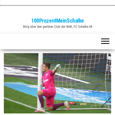
Zum
Inhalt
springen
100ProzentMeinSchalke
Blog über den geilsten Club der Welt, FC Schalke 04