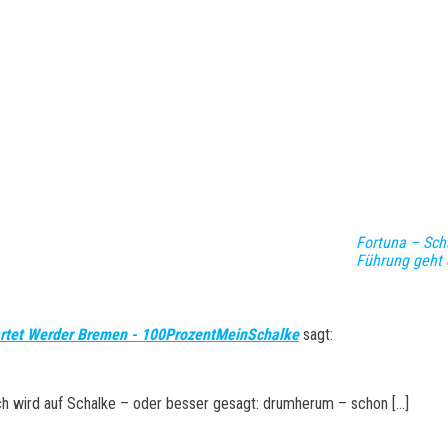
Fortuna – Scha
Führung geht d
wartet Werder Bremen - 100ProzentMeinSchalke
sagt:
ch wird auf Schalke – oder besser gesagt: drumherum – schon […]