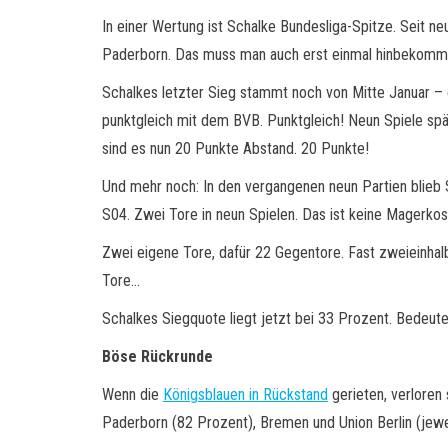
In einer Wertung ist Schalke Bundesliga-Spitze. Seit neu
Paderborn. Das muss man auch erst einmal hinbekom
Schalkes letzter Sieg stammt noch von Mitte Januar –
punktgleich mit dem BVB. Punktgleich! Neun Spiele sp
sind es nun 20 Punkte Abstand. 20 Punkte!
Und mehr noch: In den vergangenen neun Partien blieb
S04. Zwei Tore in neun Spielen. Das ist keine Magerkost
Zwei eigene Tore, dafür 22 Gegentore. Fast zweieinhal
Tore…
Schalkes Siegquote liegt jetzt bei 33 Prozent. Bedeut
Böse Rückrunde
Wenn die
Königsblauen in Rückstand
gerieten, verloren 
Paderborn (82 Prozent), Bremen und Union Berlin (jeweils