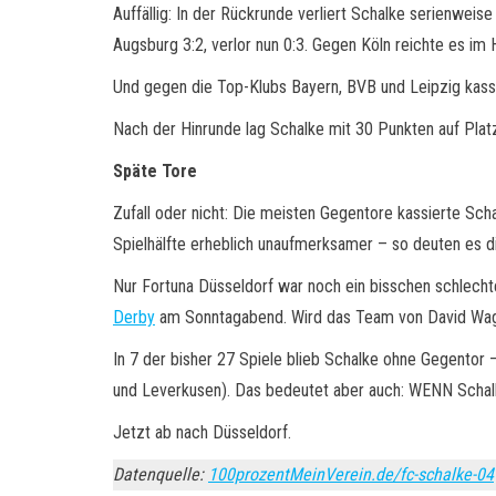
Auffällig: In der Rückrunde verliert Schalke serienwei
Augsburg 3:2, verlor nun 0:3. Gegen Köln reichte es im
Und gegen die Top-Klubs Bayern, BVB und Leipzig kassie
Nach der Hinrunde lag Schalke mit 30 Punkten auf Platz 
Späte Tore
Zufall oder nicht: Die meisten Gegentore kassierte Sch
Spielhälfte erheblich unaufmerksamer – so deuten es di
Nur Fortuna Düsseldorf war noch ein bisschen schlech
Derby
am Sonntagabend. Wird das Team von David Wagn
In 7 der bisher 27 Spiele blieb Schalke ohne Gegentor 
und Leverkusen). Das bedeutet aber auch: WENN Schalke
Jetzt ab nach Düsseldorf.
Datenquelle:
100prozentMeinVerein.de/fc-schalke-04