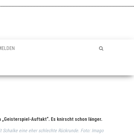
MELDEN
„Geisterspiel-Auftakt“. Es knirscht schon länger.
it Schalke eine eher schlechte Rückrunde. Foto: Imago