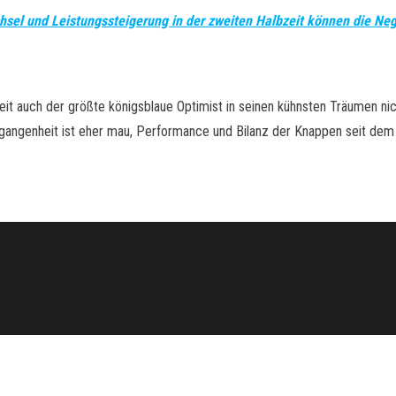
hsel und Leistungssteigerung in der zweiten Halbzeit können die Ne
it auch der größte königsblaue Optimist in seinen kühnsten Träumen nic
rgangenheit ist eher mau, Performance und Bilanz der Knappen seit dem