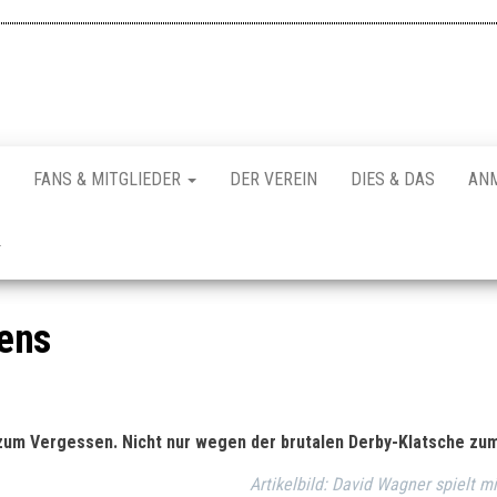
FANS & MITGLIEDER
DER VEREIN
DIES & DAS
AN
uens
 zum Vergessen. Nicht nur wegen der brutalen Derby-Klatsche zum 
Artikelbild: David Wagner spielt m