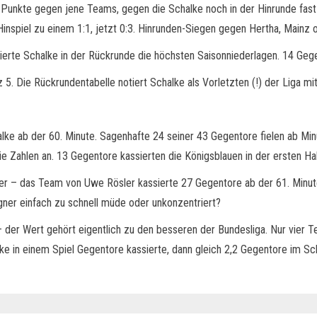
se Punkte gegen jene Teams, gegen die Schalke noch in der Hinrunde fas
 Hinspiel zu einem 1:1, jetzt 0:3. Hinrunden-Siegen gegen Hertha, Mai
rte Schalke in der Rückrunde die höchsten Saisonniederlagen. 14 Gegent
5. Die Rückrundentabelle notiert Schalke als Vorletzten (!) der Liga mi
alke ab der 60. Minute. Sagenhafte 24 seiner 43 Gegentore fielen ab Min
e Zahlen an. 13 Gegentore kassierten die Königsblauen in der ersten Hal
ter – das Team von Uwe Rösler kassierte 27 Gegentore ab der 61. Minu
er einfach zu schnell müde oder unkonzentriert?
– der Wert gehört eigentlich zu den besseren der Bundesliga. Nur vier T
 in einem Spiel Gegentore kassierte, dann gleich 2,2 Gegentore im Sch