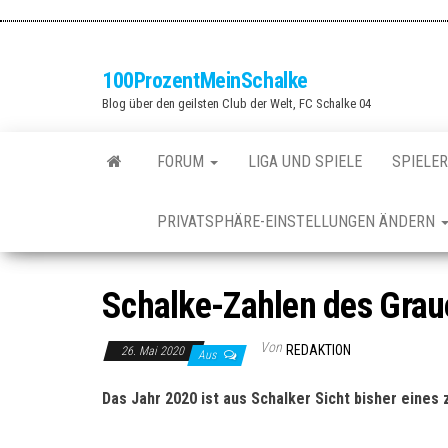
Zum
Inhalt
springen
100ProzentMeinSchalke
Blog über den geilsten Club der Welt, FC Schalke 04
FORUM
LIGA UND SPIELE
SPIELER
PRIVATSPHÄRE-EINSTELLUNGEN ÄNDERN
Schalke-Zahlen des Gra
Von
REDAKTION
26. Mai 2020
Aus
Das Jahr 2020 ist aus Schalker Sicht bisher eines