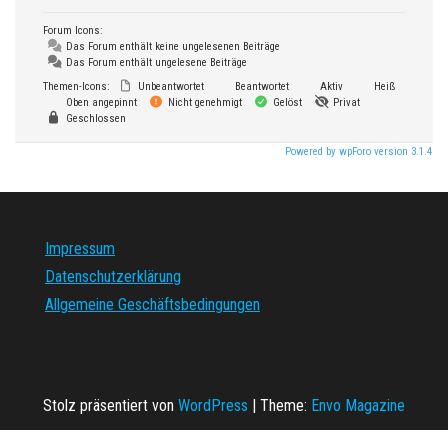
Forum Icons:
Das Forum enthält keine ungelesenen Beiträge
Das Forum enthält ungelesene Beiträge
Themen-Icons:
Unbeantwortet
Beantwortet
Aktiv
Heiß
Oben angepinnt
Nicht genehmigt
Gelöst
Privat
Geschlossen
Powered by wpForo version 3.1.4
Impressum
Datenschutzerklärung
Allgemeine Geschäftsbedingungen
Stolz präsentiert von
WordPress
|
Theme:
Envo Magazine