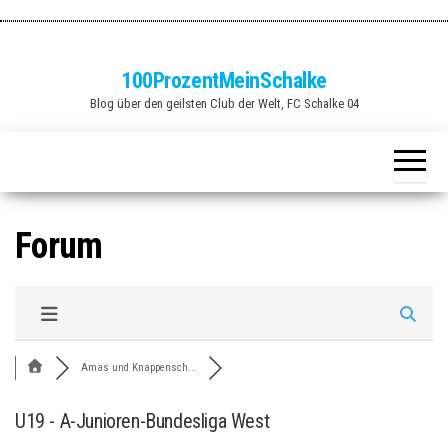
Zum
Inhalt
springen
100ProzentMeinSchalke
Blog über den geilsten Club der Welt, FC Schalke 04
Forum
Amas und Knappensch...
U19 - A-Junioren-Bundesliga West