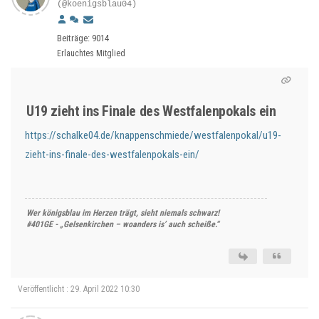
(@koenigsblau04)
Beiträge: 9014
Erlauchtes Mitglied
U19 zieht ins Finale des Westfalenpokals ein
https://schalke04.de/knappenschmiede/westfalenpokal/u19-
zieht-ins-finale-des-westfalenpokals-ein/
Wer königsblau im Herzen trägt, sieht niemals schwarz!
#401GE - „Gelsenkirchen – woanders is’ auch scheiße.“
Veröffentlicht : 29. April 2022 10:30