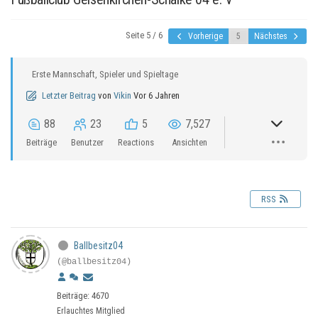
Seite 5 / 6
Vorherige
Nächstes
Erste Mannschaft, Spieler und Spieltage
Letzter Beitrag
von
Vikin
Vor 6 Jahren
88
23
5
7,527
Beiträge
Benutzer
Reactions
Ansichten
RSS
Ballbesitz04
(@ballbesitz04)
Beiträge: 4670
Erlauchtes Mitglied