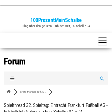
Zum
Inhalt
springen
100ProzentMeinSchalke
Blog über den geilsten Club der Welt, FC Schalke 04
Forum
Erste Mannschaft, S...
Spielthread 32. Spieltag: Eintracht Frankfurt Fußball AG -
Fußballclub Gelsenkirchen-Schalke 04 e. V