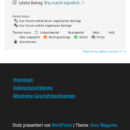
Letzter Beitrag:
Was macht eigentlich...?
Forum Icons:
Das Forum enthält keine ungelesenen Beiträge
Das Forum enthält ungelesene Beiträge
Themen-Icons:
Unbeantwortet
Beantwortet
Aktiv
Heiß
Oben angepinnt
Nicht genehmigt
Gelöst
Privat
Geschlossen
Powered by wpForo version 3.1.4
Impressum
Datenschutzerklärung
Allgemeine Geschäftsbedingungen
Stolz präsentiert von
WordPress
|
Theme:
Envo Magazine