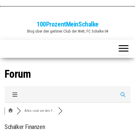
Zum
Inhalt
springen
100ProzentMeinSchalke
Blog über den geilsten Club der Welt, FC Schalke 04
Forum
Alles rund um den F...
Schalker Finanzen