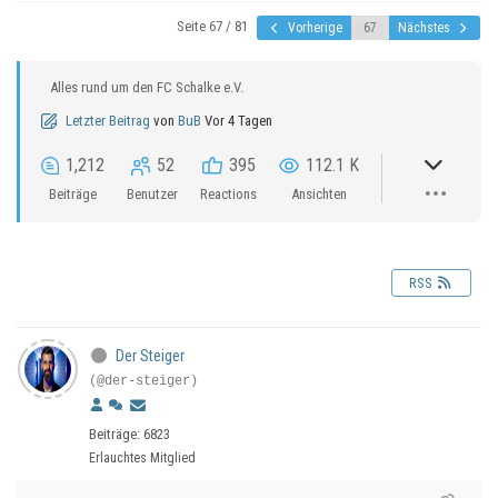
Seite 67 / 81
Vorherige
Nächstes
Alles rund um den FC Schalke e.V.
Letzter Beitrag
von
BuB
Vor 4 Tagen
1,212
52
395
112.1 K
Beiträge
Benutzer
Reactions
Ansichten
RSS
Der Steiger
(@der-steiger)
Beiträge: 6823
Erlauchtes Mitglied