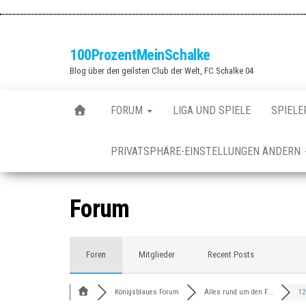
Zum
Inhalt
springen
100ProzentMeinSchalke
Blog über den geilsten Club der Welt, FC Schalke 04
FORUM
LIGA UND SPIELE
SPIELE
PRIVATSPHÄRE-EINSTELLUNGEN ÄNDERN
Forum
Foren
Mitglieder
Recent Posts
Königsblaues Forum
Alles rund um den F...
12