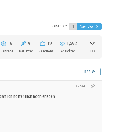
Seite 1 / 2
Nächstes
16
9
19
1,592
Beiträge
Benutzer
Reactions
Ansichten
RSS
[#2734]
arf ich hoffentlich noch erleben.