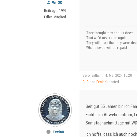
Beiträge: 1997
Edles Mitglied
They thought they had us down
That we'd never rise again
They will learn that they were de
What's owed will be repaid
Veröffentlicht : 4. Mai 2024 10:20
BuB
and
ErwinK
reacted
Seit gut 55 Jahren bin ich Fa
Fichtel im Abwehrzentrum, Lü
Samstagnachmittage mit WD
ErwinK
Ich hoffe, dass ich auch noch