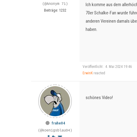
(@Anonym 71)
Ich komme aus dem allerhöchs
Beiträge: 1232
70er Schalke-Fan wurde führe
anderen Vereinen damals über
haben.
Veröffentlicht : 4. Mai 2024 19:46
ErwinK
reacted
schönes Video!
frahe04
(@koenigsblau04)