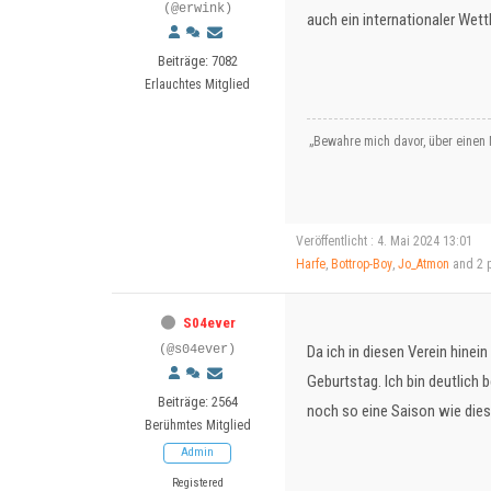
(@erwink)
auch ein internationaler Wet
Beiträge: 7082
Erlauchtes Mitglied
„Bewahre mich davor, über einen 
Veröffentlicht : 4. Mai 2024 13:01
Harfe
,
Bottrop-Boy
,
Jo_Atmon
and 2 p
S04ever
(@s04ever)
Da ich in diesen Verein hinei
Geburtstag. Ich bin deutlich
Beiträge: 2564
noch so eine Saison wie dies
Berühmtes Mitglied
Admin
Registered