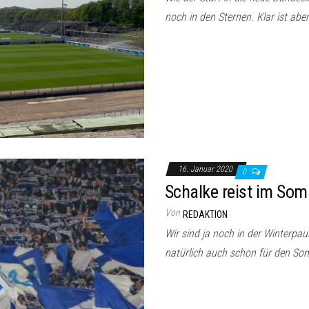
noch in den Sternen. Klar ist aber
16. Januar 2020
0
Schalke reist im Som
Von
REDAKTION
Wir sind ja noch in der Winterpau
natürlich auch schon für den So