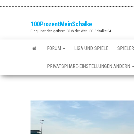
Zum
Inhalt
springen
100ProzentMeinSchalke
Blog über den geilsten Club der Welt, FC Schalke 04
FORUM
LIGA UND SPIELE
SPIELER
PRIVATSPHÄRE-EINSTELLUNGEN ÄNDERN