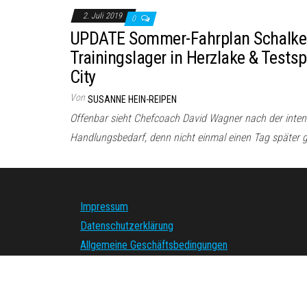
2. Juli 2019
0
UPDATE Sommer-Fahrplan Schalke 
Trainingslager in Herzlake & Tests
City
Von
SUSANNE HEIN-REIPEN
Offenbar sieht Chefcoach David Wagner nach der intens
Handlungsbedarf, denn nicht einmal einen Tag später g
Impressum
Datenschutzerklärung
Allgemeine Geschäftsbedingungen