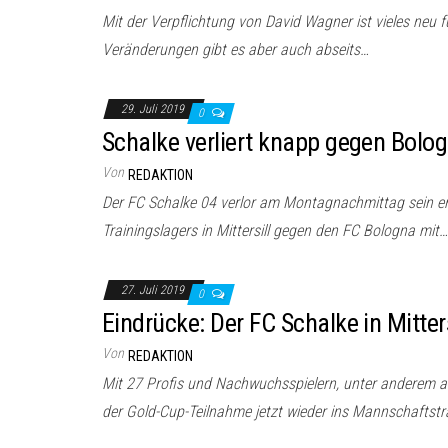
Mit der Verpflichtung von David Wagner ist vieles neu fü
Veränderungen gibt es aber auch abseits…
29. Juli 2019
0
Schalke verliert knapp gegen Bolog
Von
REDAKTION
Der FC Schalke 04 verlor am Montagnachmittag sein er
Trainingslagers in Mittersill gegen den FC Bologna mit…
27. Juli 2019
0
Eindrücke: Der FC Schalke in Mitters
Von
REDAKTION
Mit 27 Profis und Nachwuchsspielern, unter anderem 
der Gold-Cup-Teilnahme jetzt wieder ins Mannschaftstr