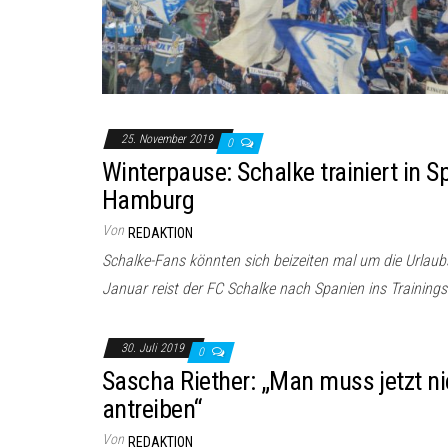
25. November 2019
0
Winterpause: Schalke trainiert in S
Hamburg
Von
REDAKTION
Schalke-Fans könnten sich beizeiten mal um die Urla
Januar reist der FC Schalke nach Spanien ins Trainings
30. Juli 2019
0
Sascha Riether: „Man muss jetzt 
antreiben“
Von
REDAKTION