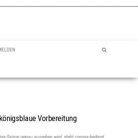
MELDEN
e königsblaue Vorbereitung
liga-Saison genau aussehen wird, steht corona-bedingt