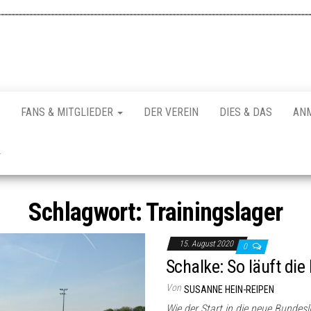
FANS & MITGLIEDER
DER VEREIN
DIES & DAS
AN
Schlagwort:
Trainingslager
15. August 2020
0
Schalke: So läuft di
Von
SUSANNE HEIN-REIPEN
Wie der Start in die neue Bundes