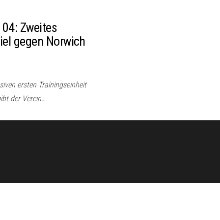
04: Zweites
piel gegen Norwich
iven ersten Trainingseinheit
ibt der Verein…