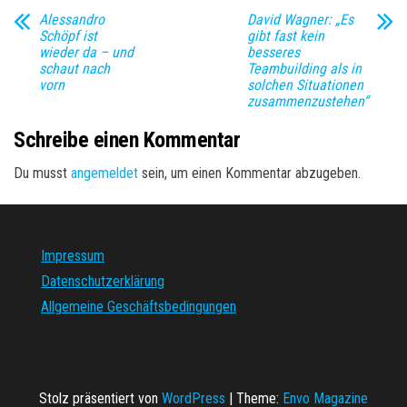
Alessandro
David Wagner: „Es
Schöpf ist
gibt fast kein
wieder da – und
besseres
schaut nach
Teambuilding als in
vorn
solchen Situationen
zusammenzustehen“
Schreibe einen Kommentar
Du musst
angemeldet
sein, um einen Kommentar abzugeben.
Impressum
Datenschutzerklärung
Allgemeine Geschäftsbedingungen
Stolz präsentiert von
WordPress
|
Theme:
Envo Magazine