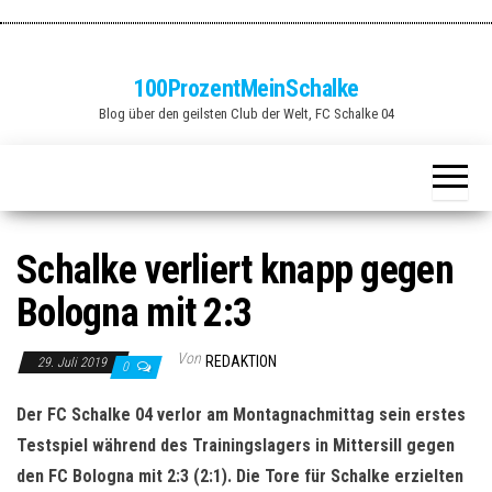
Zum
Inhalt
springen
100ProzentMeinSchalke
Blog über den geilsten Club der Welt, FC Schalke 04
Schalke verliert knapp gegen
Bologna mit 2:3
Von
REDAKTION
29. Juli 2019
0
Der FC Schalke 04 verlor am Montagnachmittag sein erstes
Testspiel während des Trainingslagers in Mittersill gegen
den FC Bologna mit 2:3 (2:1). Die Tore für Schalke erzielten