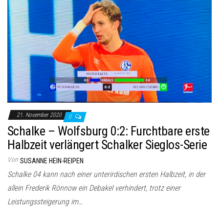
21. November 2020
0
Schalke – Wolfsburg 0:2: Furchtbare erste
Halbzeit verlängert Schalker Sieglos-Serie
Von
SUSANNE HEIN-REIPEN
Schalke 04 kann nach einer unterirdischen ersten Halbzeit, in der
allein Frederik Rönnow ein Debakel verhindert, trotz einer
Leistungssteigerung im…