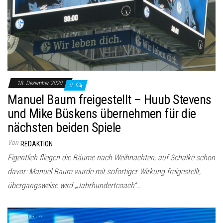
18. Dezember 2020
0
Manuel Baum freigestellt – Huub Stevens
und Mike Büskens übernehmen für die
nächsten beiden Spiele
Von
REDAKTION
Eigentlich fliegen die Bäume nach Weihnachten, auf Schalke schon
davor: Manuel Baum wurde mit sofortiger Wirkung freigestellt,
übergangsweise wird „Jahrhundertcoach“…