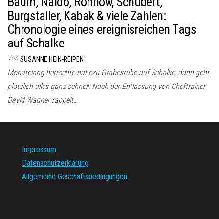
Baum, Naldo, Rönnow, Schubert,
Burgstaller, Kabak & viele Zahlen:
Chronologie eines ereignisreichen Tags
auf Schalke
Von
SUSANNE HEIN-REIPEN
Monatelang herrschte nahezu Grabesruhe auf Schalke, dann geht
plötzlich alles ganz schnell: Nach der Entlassung von Cheftrainer
David Wagner rappelt…
Impressum
Datenschutzerklärung
Allgemeine Geschäftsbedingungen