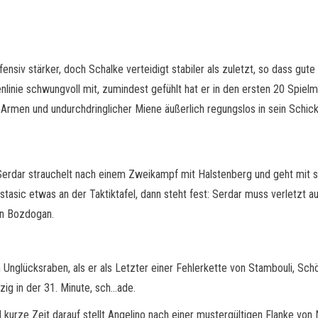
nsiv stärker, doch Schalke verteidigt stabiler als zuletzt, so dass gu
inie schwungvoll mit, zumindest gefühlt hat er in den ersten 20 Spiel
 Armen und undurchdringlicher Miene äußerlich regungslos in sein Schic
 Serdar strauchelt nach einem Zweikampf mit Halstenberg und geht mit
tasic etwas an der Taktiktafel, dann steht fest: Serdar muss verletzt
Can Bozdogan.
 Unglücksraben, als er als Letzter einer Fehlerkette von Stambouli, Sc
zig in der 31. Minute, sch…ade.
d kurze Zeit darauf stellt Angelino nach einer mustergültigen Flanke von