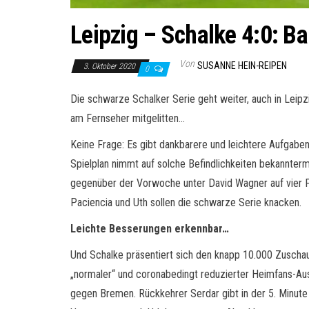
Leipzig – Schalke 4:0: Ba
Von
SUSANNE HEIN-REIPEN
3. Oktober 2020
0
Die schwarze Schalker Serie geht weiter, auch in Leipz
am Fernseher mitgelitten…
Keine Frage: Es gibt dankbarere und leichtere Aufgaben
Spielplan nimmt auf solche Befindlichkeiten bekannte
gegenüber der Vorwoche unter David Wagner auf vier Pos
Paciencia und Uth sollen die schwarze Serie knacken.
Leichte Besserungen erkennbar…
Und Schalke präsentiert sich den knapp 10.000 Zuschau
„normaler“ und coronabedingt reduzierter Heimfans-Aus
gegen Bremen. Rückkehrer Serdar gibt in der 5. Minute 