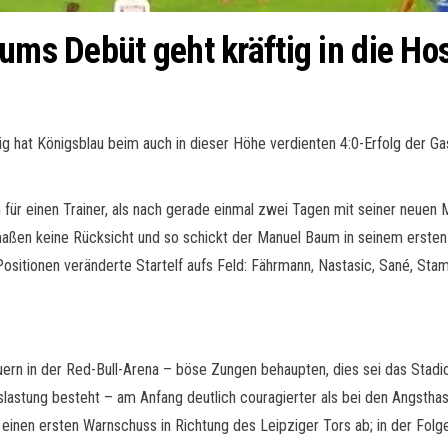
ums Debüt geht kräftig in die Ho
ig hat Königsblau beim auch in dieser Höhe verdienten 4:0-Erfolg der G
 für einen Trainer, als nach gerade einmal zwei Tagen mit seiner neuen
rmaßen keine Rücksicht und so schickt der Manuel Baum in seinem erste
itionen veränderte Startelf aufs Feld: Fährmann, Nastasic, Sané, Stamb
ern in der Red-Bull-Arena – böse Zungen behaupten, dies sei das Stadi
lastung besteht – am Anfang deutlich couragierter als bei den Angstha
einen ersten Warnschuss in Richtung des Leipziger Tors ab; in der Folg