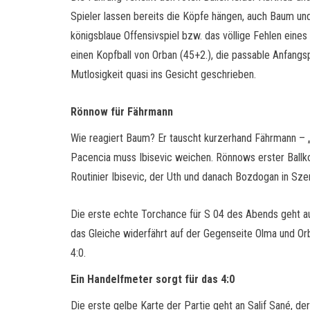
Spieler lassen bereits die Köpfe hängen, auch Baum und
königsblaue Offensivspiel bzw. das völlige Fehlen eine
einen Kopfball von Orban (45+2.), die passable Anfangs
Mutlosigkeit quasi ins Gesicht geschrieben.
Rönnow für Fährmann
Wie reagiert Baum? Er tauscht kurzerhand Fährmann – „
Pacencia muss Ibisevic weichen. Rönnows erster Ballk
Routinier Ibisevic, der Uth und danach Bozdogan in Sze
Die erste echte Torchance für S 04 des Abends geht au
das Gleiche widerfährt auf der Gegenseite Olma und O
4:0.
Ein Handelfmeter sorgt für das 4:0
Die erste gelbe Karte der Partie geht an Salif Sané, d