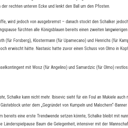
 in der rechten unteren Ecke und lenkt den Ball um den Pfosten.
riffe, wird jedoch von ausgebremst – danach stockt den Schalker jedo
gspause fürchten alle Königsblauen bereits einen zweiten langwierigen A
th (für Forsberg), Klostermann (für Upamecano) und Henrichs (für Kampl
och erwischt hätte. Nastasic hatte zuvor einen Schuss von Olmo in Ko
selkontingent mit Wosz (für Angelino) und Samardzic (für Olmo) restlos 
mehr, Schalke kann nicht mehr. Ibisevic sieht für ein Foul an Mukiele auc
ästeblock unter dem „Gegründet von Kumpeln und Malochern“-Banner sieh
aum bereits eine erste Trendwende setzen könnte, Schalke bleibt mit nu
 Länderspielpause Baum die Gelegenheit, intensiver mit der Mannschaft