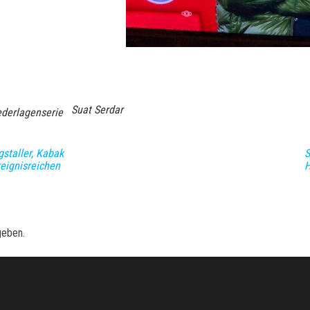
Suat Serdar
ederlagenserie
staller, Kabak
S
reignisreichen
H
geben.