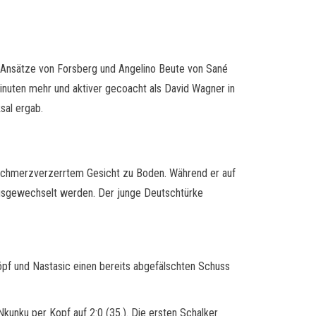
te Ansätze von Forsberg und Angelino Beute von Sané
minuten mehr und aktiver gecoacht als David Wagner in
ksal ergab.
 schmerzverzerrtem Gesicht zu Boden. Während er auf
 ausgewechselt werden. Der junge Deutschtürke
höpf und Nastasic einen bereits abgefälschten Schuss
 Nkunku per Kopf auf 2:0 (35.). Die ersten Schalker