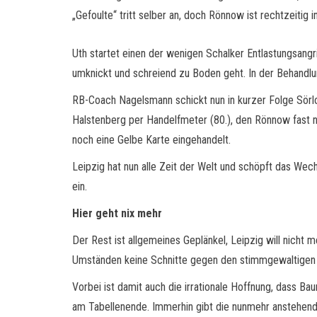
„Gefoulte“ tritt selber an, doch Rönnow ist rechtzeitig
Uth startet einen der wenigen Schalker Entlastungsang
umknickt und schreiend zu Boden geht. In der Behandlun
RB-Coach Nagelsmann schickt nun in kurzer Folge Sörlo
Halstenberg per Handelfmeter (80.), den Rönnow fast n
noch eine Gelbe Karte eingehandelt.
Leipzig hat nun alle Zeit der Welt und schöpft das Wech
ein.
Hier geht nix mehr
Der Rest ist allgemeines Geplänkel, Leipzig will nicht 
Umständen keine Schnitte gegen den stimmgewaltigen G
Vorbei ist damit auch die irrationale Hoffnung, dass B
am Tabellenende. Immerhin gibt die nunmehr anstehende