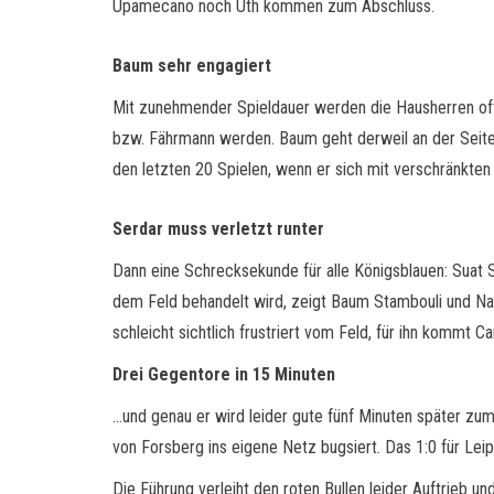
Upamecano noch Uth kommen zum Abschluss.
Baum sehr engagiert
Mit zunehmender Spieldauer werden die Hausherren offe
bzw. Fährmann werden. Baum geht derweil an der Seitenl
den letzten 20 Spielen, wenn er sich mit verschränkten
Serdar muss verletzt runter
Dann eine Schrecksekunde für alle Königsblauen: Suat
dem Feld behandelt wird, zeigt Baum Stambouli und Nas
schleicht sichtlich frustriert vom Feld, für ihn kommt 
Drei Gegentore in 15 Minuten
…und genau er wird leider gute fünf Minuten später zum
von Forsberg ins eigene Netz bugsiert. Das 1:0 für Leip
Die Führung verleiht den roten Bullen leider Auftrieb un