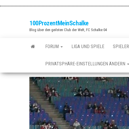
Zum
Inhalt
springen
100ProzentMeinSchalke
Blog über den geilsten Club der Welt, FC Schalke 04
FORUM
LIGA UND SPIELE
SPIELER
PRIVATSPHÄRE-EINSTELLUNGEN ÄNDERN