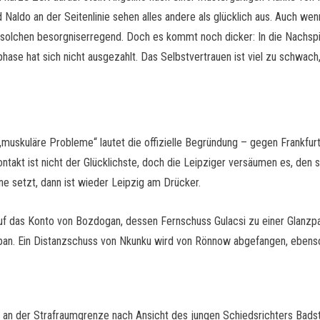
 Naldo an der Seitenlinie sehen alles andere als glücklich aus. Auch w
s solchen besorgniserregend. Doch es kommt noch dicker: In die Nachspi
phase hat sich nicht ausgezahlt. Das Selbstvertrauen ist viel zu schwac
muskuläre Probleme“ lautet die offizielle Begründung – gegen Frankfu
ontakt ist nicht der Glücklichste, doch die Leipziger versäumen es, d
ne setzt, dann ist wieder Leipzig am Drücker.
f das Konto von Bozdogan, dessen Fernschuss Gulacsi zu einer Glanzpar
rban. Ein Distanzschuss von Nkunku wird von Rönnow abgefangen, ebens
er an der Strafraumgrenze nach Ansicht des jungen Schiedsrichters Badst