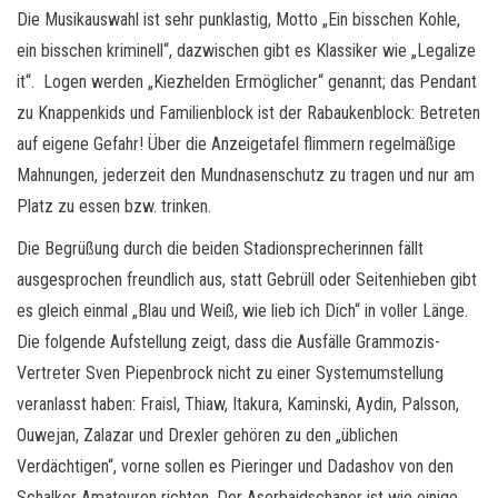
Die Musikauswahl ist sehr punklastig, Motto „Ein bisschen Kohle,
ein bisschen kriminell“, dazwischen gibt es Klassiker wie „Legalize
it“. Logen werden „Kiezhelden Ermöglicher“ genannt; das Pendant
zu Knappenkids und Familienblock ist der Rabaukenblock: Betreten
auf eigene Gefahr! Über die Anzeigetafel flimmern regelmäßige
Mahnungen, jederzeit den Mundnasenschutz zu tragen und nur am
Platz zu essen bzw. trinken.
Die Begrüßung durch die beiden Stadionsprecherinnen fällt
ausgesprochen freundlich aus, statt Gebrüll oder Seitenhieben gibt
es gleich einmal „Blau und Weiß, wie lieb ich Dich“ in voller Länge.
Die folgende Aufstellung zeigt, dass die Ausfälle Grammozis-
Vertreter Sven Piepenbrock nicht zu einer Systemumstellung
veranlasst haben: Fraisl, Thiaw, Itakura, Kaminski, Aydin, Palsson,
Ouwejan, Zalazar und Drexler gehören zu den „üblichen
Verdächtigen“, vorne sollen es Pieringer und Dadashov von den
Schalker Amateuren richten. Der Aserbaidschaner ist wie einige