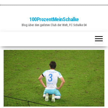
Zum
Inhalt
springen
100ProzentMeinSchalke
Blog über den geilsten Club der Welt, FC Schalke 04