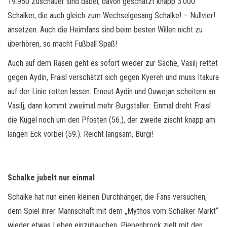
19.950 Zuschauer sind dabei, davon geschätzt knapp 3.000
Schalker, die auch gleich zum Wechselgesang Schalke! – Nullvier!
ansetzen. Auch die Heimfans sind beim besten Willen nicht zu
überhören, so macht Fußball Spaß!
Auch auf dem Rasen geht es sofort wieder zur Sache, Vasilj rettet
gegen Aydin, Fraisl verschätzt sich gegen Kyereh und muss Itakura
auf der Linie retten lassen. Erneut Aydin und Ouwejan scheitern an
Vasilj, dann kommt zweimal mehr Burgstaller: Einmal dreht Fraisl
die Kugel noch um den Pfosten (56.), der zweite zischt knapp am
langen Eck vorbei (59.). Reicht langsam, Burgi!
Schalke jubelt nur einmal
Schalke hat nun einen kleinen Durchhänger, die Fans versuchen,
dem Spiel ihrer Mannschaft mit dem „Mythos vom Schalker Markt“
wieder etwas Leben einzuhauchen. Piepenbrock zielt mit den