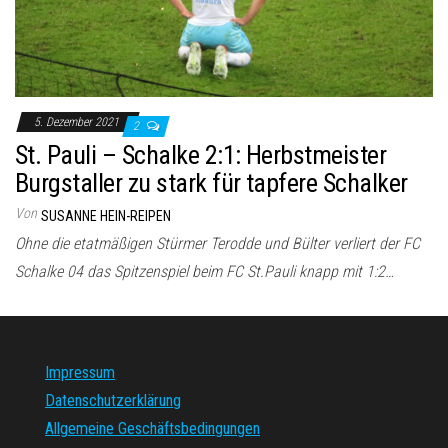
5. Dezember 2021
2
St. Pauli – Schalke 2:1: Herbstmeister
Burgstaller zu stark für tapfere Schalker
Von
SUSANNE HEIN-REIPEN
Ohne die etatmäßigen Stürmer Terodde und Bülter verliert der FC
Schalke 04 das Spitzenspiel beim FC St.Pauli knapp mit 1:2…
Impressum
Datenschutzerklärung
Allgemeine Geschäftsbedingungen