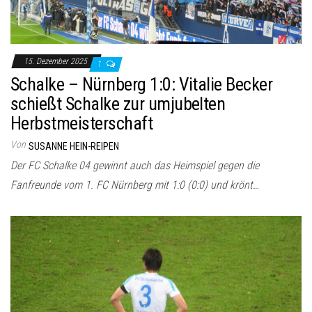
15. Dezember 2025
1
Schalke – Nürnberg 1:0: Vitalie Becker
schießt Schalke zur umjubelten
Herbstmeisterschaft
Von
SUSANNE HEIN-REIPEN
Der FC Schalke 04 gewinnt auch das Heimspiel gegen die
Fanfreunde vom 1. FC Nürnberg mit 1:0 (0:0) und krönt…