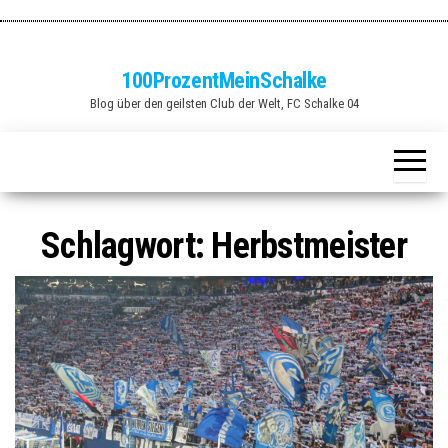
Zum
Inhalt
springen
100ProzentMeinSchalke
Blog über den geilsten Club der Welt, FC Schalke 04
Schlagwort:
Herbstmeister