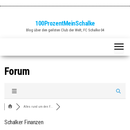
Zum
Inhalt
springen
100ProzentMeinSchalke
Blog über den geilsten Club der Welt, FC Schalke 04
Forum
Alles rund um den F...
Schalker Finanzen