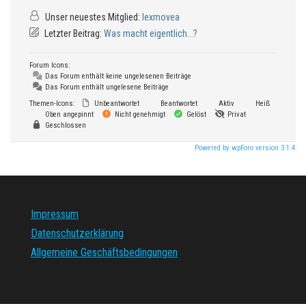
Unser neuestes Mitglied:
lexmovea
Letzter Beitrag:
Was macht eigentlich...?
Forum Icons:
Das Forum enthält keine ungelesenen Beiträge
Das Forum enthält ungelesene Beiträge
Themen-Icons:
Unbeantwortet
Beantwortet
Aktiv
Heiß
Oben angepinnt
Nicht genehmigt
Gelöst
Privat
Geschlossen
Powered by wpForo version 3.1.4
Impressum
Datenschutzerklärung
Allgemeine Geschäftsbedingungen