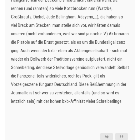
Heiligenschein der Zecken bis heute nicht erklären kann. Da
rennen (und rannten) so viele Kotzbrocken rum (Watzke,
Großkreutz, Dickel, Jude Bellingham, Adeyemi,...), die haben so
viel Dreck am Stecken: man stelle sich vor, wir hätten damals
unseren (nicht vorhandenen, weil wir sind ja noch e.V.) Aktionären
die Pistole auf die Brust gesetzt, als es um die Bundesligalizenz
ging. Auch wenn der bxb - eben als Aktiengesellschaft - sich mal
wieder als Bollwerk der Traditionsvereine aufplustert, nicht ein
Schreiberling, der diese Steilvorlage genüsslich verwandelt. Selbst
die Fanszene, teils widerliches, rechtes Pack, gilt als
Vorzeigeszene für ganz Deutschland. Diese Beißhemmung in der
Journaille ist schwer zu verstehen, allenfalls (und so wird es
letztlich sein) mit der hohen bxb-Affinität vieler Schreiberlinge.