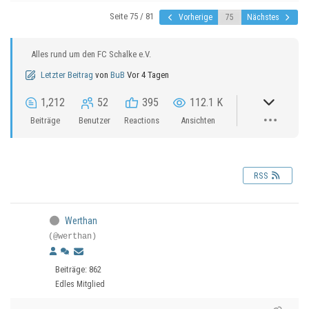
Seite 75 / 81
Vorherige
Nächstes
Alles rund um den FC Schalke e.V.
Letzter Beitrag
von
BuB
Vor 4 Tagen
1,212
52
395
112.1 K
Beiträge
Benutzer
Reactions
Ansichten
RSS
Werthan
(@werthan)
Beiträge: 862
Edles Mitglied